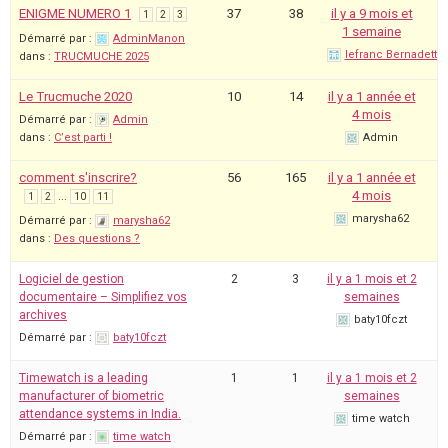
ENIGME NUMERO 1
37
38
il y a 9 mois et
1
2
3
1 semaine
Démarré par :
AdminManon
lefranc Bernadette
dans :
TRUCMUCHE 2025
Le Trucmuche 2020
10
14
il y a 1 année et
4 mois
Démarré par :
Admin
dans :
C’est parti !
Admin
comment s'inscrire?
56
165
il y a 1 année et
…
4 mois
1
2
10
11
marysha62
Démarré par :
marysha62
dans :
Des questions ?
Logiciel de gestion
2
3
il y a 1 mois et 2
documentaire – Simplifiez vos
semaines
archives
baty10fczt
Démarré par :
baty10fczt
Timewatch is a leading
1
1
il y a 1 mois et 2
manufacturer of biometric
semaines
attendance systems in India.
time watch
Démarré par :
time watch