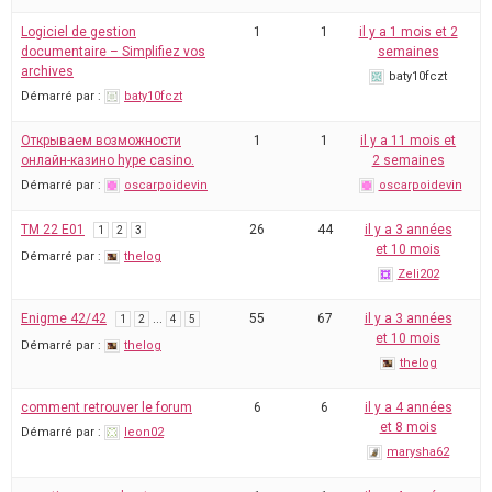
Logiciel de gestion
1
1
il y a 1 mois et 2
documentaire – Simplifiez vos
semaines
archives
baty10fczt
Démarré par :
baty10fczt
Открываем возможности
1
1
il y a 11 mois et
онлайн-казино hype casino.
2 semaines
Démarré par :
oscarpoidevin
oscarpoidevin
TM 22 E01
26
44
il y a 3 années
1
2
3
et 10 mois
Démarré par :
thelog
Zeli202
Enigme 42/42
…
55
67
il y a 3 années
1
2
4
5
et 10 mois
Démarré par :
thelog
thelog
comment retrouver le forum
6
6
il y a 4 années
et 8 mois
Démarré par :
leon02
marysha62