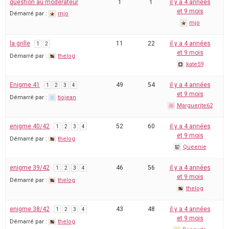
question au moderateur
1
1
il y a 4 années
et 9 mois
Démarré par :
mjo
mjo
la grille
11
22
il y a 4 années
1
2
et 9 mois
Démarré par :
thelog
kate59
Enigme 41
49
54
il y a 4 années
1
2
3
4
et 9 mois
Démarré par :
tiojean
Marguerite62
enigme 40/42
52
60
il y a 4 années
1
2
3
4
et 9 mois
Démarré par :
thelog
Queenie
enigme 39/42
46
56
il y a 4 années
1
2
3
4
et 9 mois
Démarré par :
thelog
thelog
enigme 38/42
43
48
il y a 4 années
1
2
3
4
et 9 mois
Démarré par :
thelog