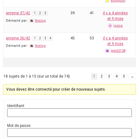
Bosquito
enigme 37/42
39
41
il y a 4 années
1
2
3
et 9 mois
Démarré par :
thelog
josca
enigme 36/42
45
53
il y a 4 années
1
2
3
4
et 9 mois
Démarré par :
thelog
jpb62128
18 sujets de 1 à 15 (sur un total de 74)
1
2
3
4
5
→
Vous devez être connecté pour créer de nouveaux sujets.
Identifiant:
Mot de passe: