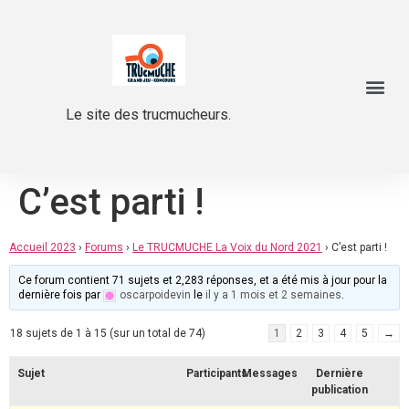
Le site des trucmucheurs.
C’est parti !
Accueil 2023
›
Forums
›
Le TRUCMUCHE La Voix du Nord 2021
›
C’est parti !
Ce forum contient 71 sujets et 2,283 réponses, et a été mis à jour pour la
dernière fois par
oscarpoidevin
le
il y a 1 mois et 2 semaines
.
18 sujets de 1 à 15 (sur un total de 74)
1
2
3
4
5
→
Sujet
Participants
Messages
Dernière
publication