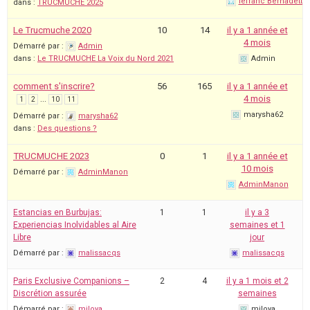
lefranc Bernadette
dans :
TRUCMUCHE 2025
Le Trucmuche 2020
10
14
il y a 1 année et
4 mois
Démarré par :
Admin
dans :
Le TRUCMUCHE La Voix du Nord 2021
Admin
comment s'inscrire?
56
165
il y a 1 année et
…
4 mois
1
2
10
11
marysha62
Démarré par :
marysha62
dans :
Des questions ?
TRUCMUCHE 2023
0
1
il y a 1 année et
10 mois
Démarré par :
AdminManon
AdminManon
Estancias en Burbujas:
1
1
il y a 3
Experiencias Inolvidables al Aire
semaines et 1
Libre
jour
Démarré par :
malissacqs
malissacqs
Paris Exclusive Companions –
2
4
il y a 1 mois et 2
Discrétion assurée
semaines
Démarré par :
miloya
miloya