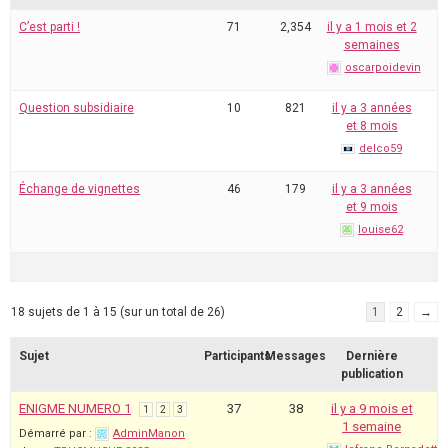
C’est parti !
71
2,354
il y a 1 mois et 2
semaines
oscarpoidevin
Question subsidiaire
10
821
il y a 3 années
et 8 mois
delco59
Échange de vignettes
46
179
il y a 3 années
et 9 mois
louise62
18 sujets de 1 à 15 (sur un total de 26)
1
2
→
Sujet
Participants
Messages
Dernière
publication
ENIGME NUMERO 1
37
38
il y a 9 mois et
1
2
3
1 semaine
Démarré par :
AdminManon