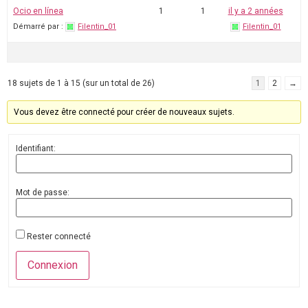
Ocio en línea
1
1
il y a 2 années
Démarré par :
Filentin_01
Filentin_01
18 sujets de 1 à 15 (sur un total de 26)
1
2
→
Vous devez être connecté pour créer de nouveaux sujets.
Identifiant:
Mot de passe:
Rester connecté
Connexion