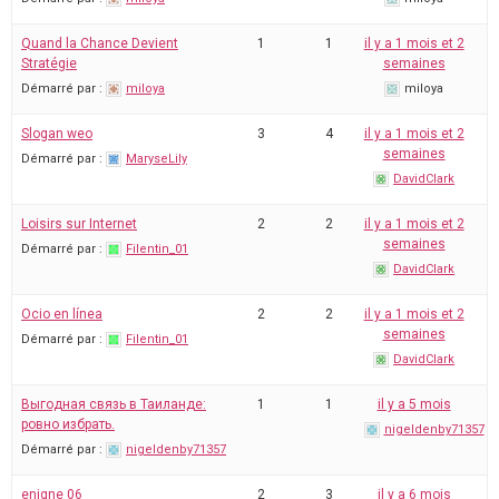
Quand la Chance Devient
1
1
il y a 1 mois et 2
Stratégie
semaines
Démarré par :
miloya
miloya
Slogan weo
3
4
il y a 1 mois et 2
semaines
Démarré par :
MaryseLily
DavidClark
Loisirs sur Internet
2
2
il y a 1 mois et 2
semaines
Démarré par :
Filentin_01
DavidClark
Ocio en línea
2
2
il y a 1 mois et 2
semaines
Démarré par :
Filentin_01
DavidClark
Выгодная связь в Таиланде:
1
1
il y a 5 mois
ровно избрать.
nigeldenby71357
Démarré par :
nigeldenby71357
enigne 06
2
3
il y a 6 mois