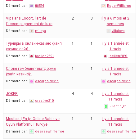
Démarré par :
titi591
RogerWilliams
Vip Paris Escort, l’art de
2
3
il y a 6 mois et 2
l’accompagnement de luxe
semaines
Démarré par :
miloya
villalovo
Турниры в онлайн-казино {хайп
1
1
il y a 1 année et
казино сайт}:.
1 mois
Démarré par :
joellen2891
joellen2891
Слоты гемблинг-платформы
1
1
il y a 1 année et
{хайп казино}:.
1 mois
Démarré par :
oscarpoidevin
oscarpoidevin
JOKER
4
4
il y a 1 année et
11 mois
Démarré par :
creative210
Filentin_01
Mostbet | En İyi Online Bahis ve
1
1
il y a 1 année et
Oyun Platformu | Türkiye
11 mois
Démarré par :
desireewhittemor
desireewhittemor