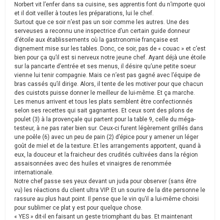
Norbert vit l’enfer dans sa cuisine, ses apprentis font du n’importe quoi
et il doit veiller à toutes les préparations, lui le chef.
Surtout que ce soir n’est pas un soir comme les autres. Une des
serveuses a reconnu une inspectrice d’un certain guide donneur
d’étoile aux établissements où la gastronomie française est
dignement mise sur les tables. Donc, ce soir, pas de « couac » et c’est
bien pour ça qu’il est si nerveux notre jeune chef. Ayant déjà une étoile
sur la pancarte d’entrée et ses menus, il désire qu’une petite soeur
vienne lui tenir compagnie. Mais ce n’est pas gagné avec l’équipe de
bras cassés qu’il dirige. Alors, il tente de les motiver pour que chacun
des cuistots puisse donner le meilleur de lui-même. Et ça marche.
Les menus arrivent et tous les plats semblent être confectionnés
selon ses recettes qui sait gagnantes. Et ceux sont des pilons de
poulet (3) à la provençale qui partent pour la table 9, celle du méga-
testeur, à ne pas rater bien sur. Ceux-ci furent légèrement grillés dans
une poêle (6) avec un peu de pain (2) d’épice pour y amener un léger
goût de miel et de la texture. Et les arrangements apportent, quand à
eux, la douceur et la fraicheur des crudités cultivées dans la région
assaisonnées avec des huiles et vinaigres de renommée
internationale.
Notre chef passe ses yeux devant un juda pour observer (sans être
vu) les réactions du client ultra VIP. Et un sourire de la dite personne le
rassure au plus haut point. Il pense que le vin qu’il a lui-même choisi
pour sublimer ce plat y est pour quelque chose.
« YES » dit-il en faisant un geste triomphant du bas. Et maintenant