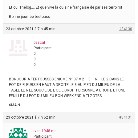
Et oui Thelog…. Et que vive la cuisine française de par ses terroirs!
Bonne journée teetouss
23 octobre 2021 à 7 h 45 min
#34130
pascal
Participant
0
0
0
BONJOUR A TERTOUSSES ENIGME N° 37 = 2 – 3 – 6 – LE 2 DANS LE
POT DE FLEURS EN HAUT A DROITE LE 3 AU PIED DU MILIEU DE LA
TABLE LE 6 LE SOUCIL DE L OEIL DROIT PERSONNE A DROITE ET UNE
FEUILLE DU POT DU MILIEU BON WEEK END A TI ZOTES
6MAIN
23 octobre 2021 à 7 h 52 min
#34131
lvdn-1948.mr
Participant