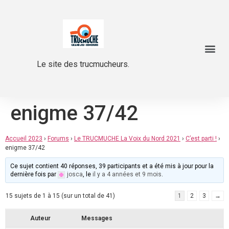
Le site des trucmucheurs.
enigme 37/42
Accueil 2023
›
Forums
›
Le TRUCMUCHE La Voix du Nord 2021
›
C’est parti !
›
enigme 37/42
Ce sujet contient 40 réponses, 39 participants et a été mis à jour pour la
dernière fois par
josca
, le
il y a 4 années et 9 mois
.
15 sujets de 1 à 15 (sur un total de 41)
1
2
3
→
Auteur
Messages