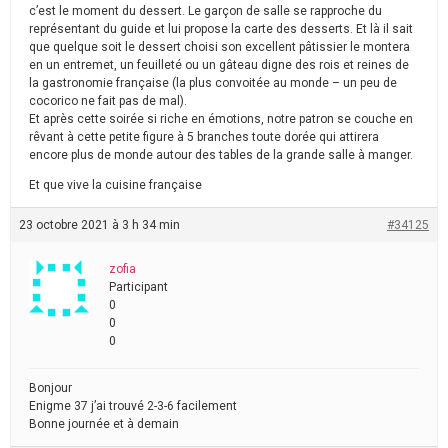
c’est le moment du dessert. Le garçon de salle se rapproche du
représentant du guide et lui propose la carte des desserts. Et là il sait
que quelque soit le dessert choisi son excellent pâtissier le montera
en un entremet, un feuilleté ou un gâteau digne des rois et reines de
la gastronomie française (la plus convoitée au monde – un peu de
cocorico ne fait pas de mal).
Et après cette soirée si riche en émotions, notre patron se couche en
rêvant à cette petite figure à 5 branches toute dorée qui attirera
encore plus de monde autour des tables de la grande salle à manger.
Et que vive la cuisine française
23 octobre 2021 à 3 h 34 min
#34125
zofia
Participant
0
0
0
Bonjour
Enigme 37 j’ai trouvé 2-3-6 facilement
Bonne journée et à demain