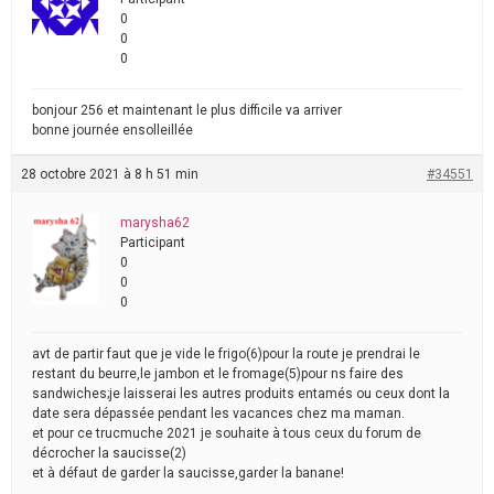
0
0
0
bonjour 256 et maintenant le plus difficile va arriver
bonne journée ensolleillée
28 octobre 2021 à 8 h 51 min
#34551
marysha62
Participant
0
0
0
avt de partir faut que je vide le frigo(6)pour la route je prendrai le
restant du beurre,le jambon et le fromage(5)pour ns faire des
sandwiches;je laisserai les autres produits entamés ou ceux dont la
date sera dépassée pendant les vacances chez ma maman.
et pour ce trucmuche 2021 je souhaite à tous ceux du forum de
décrocher la saucisse(2)
et à défaut de garder la saucisse,garder la banane!