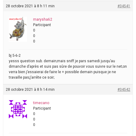
28 octobre 2021 à 8 h 11 min
#34541
marysha62
Participant
0
0
0
bj 5-6-2
yesss question sub. demain;mais sniff je pars samedi jusqu’au
dimanche d’après et suis pas sûre de pouvoir vous suivre sur le net;on
verra bien.j’essaierai de faire le + possible demain puisque je ne
travaille pas;j’arrête ce soir;
28 octobre 2021 à 8 h 14 min
#34542
timecano
Participant
0
0
0