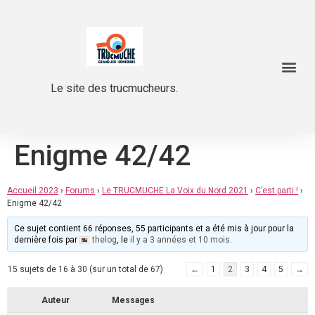
Le site des trucmucheurs.
Enigme 42/42
Accueil 2023
›
Forums
›
Le TRUCMUCHE La Voix du Nord 2021
›
C’est parti !
›
Enigme 42/42
Ce sujet contient 66 réponses, 55 participants et a été mis à jour pour la
dernière fois par
thelog
, le
il y a 3 années et 10 mois
.
15 sujets de 16 à 30 (sur un total de 67)
←
1
2
3
4
5
→
Auteur
Messages