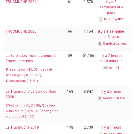
TRUCMUCHE 2024 !
61
1,578
il y a 2
semaines et 4
jours
hughhyett97
TRUCMUCHE 2025
66
1,154
il y a 1 semaine
et 3 jours
BaptisteLeroux
Le Salon des Trucmucheurs et
59
51,156
il y a 7 heures
Trucmucheuses
et 10 minutes
ovni48
Présentation (10, 35)
Jeux et
messages (31, 51,000)
Discussions (18, 61)
Le Trucmuche La Voix du Nord
168
3,847
il y a 5 mois
2020
tami37u34126
C’est parti ! (80, 2,628)
Question
subsidiaire (14, 913)
Échange de
vignettes (62, 107)
Le Trucmuche 2019
148
2,730
il y a 1 mois