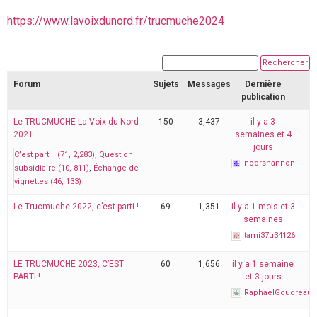
https://www.lavoixdunord.fr/trucmuche2024
Forum
Sujets
Messages
Dernière
publication
Le TRUCMUCHE La Voix du Nord
150
3,437
il y a 3
2021
semaines et 4
jours
C’est parti ! (71, 2,283)
Question
noorshannon
subsidiaire (10, 811)
Échange de
vignettes (46, 133)
Le Trucmuche 2022, c’est parti !
69
1,351
il y a 1 mois et 3
semaines
tami37u34126
LE TRUCMUCHE 2023, C’EST
60
1,656
il y a 1 semaine
PARTI !
et 3 jours
RaphaelGoudreau