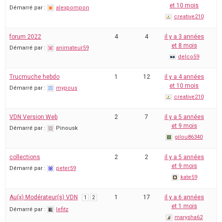
et 10 mois
Démarré par :
alexpompon
creative210
forum 2022
4
4
il y a 3 années
et 8 mois
Démarré par :
animateur59
delco59
Trucmuche hebdo
1
12
il y a 4 années
et 10 mois
Démarré par :
mypous
creative210
VDN Version Web
2
7
il y a 5 années
et 9 mois
Démarré par :
Pinousk
gilou86340
collections
2
2
il y a 5 années
et 9 mois
Démarré par :
peter59
kate59
Au(x) Modérateur(s) VDN
1
17
il y a 6 années
1
2
et 1 mois
Démarré par :
lefitz
marysha62