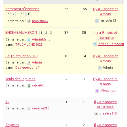
comment s'inscrire?
56
165
il y a 1 année et
…
4 mois
1
2
10
11
marysha62
Démarré par :
marysha62
ENIGME NUMERO 1
37
38
il y a 9 mois et
1
2
3
1 semaine
Démarré par :
AdminManon
lefranc Bernadette
dans :
TRUCMUCHE 2025
Le Trucmuche 2020
10
14
il y a 1 année et
4 mois
Démarré par :
Admin
dans :
Des questions ?
Admin
poids des legumes
2
3
il y a 1 année et
9 mois
Démarré par :
cricri62
Micachou
12
1
1
il y a 2 années
et 10 mois
Démarré par :
creative210
creative210
énigmes
2
2
il y a 2 années