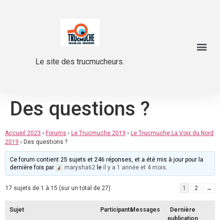
Le site des trucmucheurs.
Des questions ?
Accueil 2023
›
Forums
›
Le Trucmuche 2019
›
Le Trucmuche La Voix du Nord
2019
›
Des questions ?
Ce forum contient 25 sujets et 246 réponses, et a été mis à jour pour la
dernière fois par
marysha62
le
il y a 1 année et 4 mois
.
17 sujets de 1 à 15 (sur un total de 27)
1
2
→
Sujet
Participants
Messages
Dernière
publication