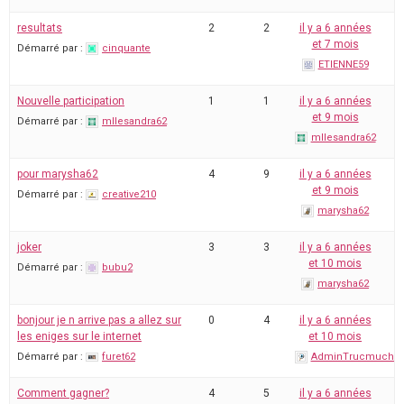
resultats
2
2
il y a 6 années
et 7 mois
Démarré par :
cinquante
ETIENNE59
Nouvelle participation
1
1
il y a 6 années
et 9 mois
Démarré par :
mllesandra62
mllesandra62
pour marysha62
4
9
il y a 6 années
et 9 mois
Démarré par :
creative210
marysha62
joker
3
3
il y a 6 années
et 10 mois
Démarré par :
bubu2
marysha62
bonjour je n arrive pas a allez sur
0
4
il y a 6 années
les eniges sur le internet
et 10 mois
Démarré par :
furet62
AdminTrucmuche
Comment gagner?
4
5
il y a 6 années