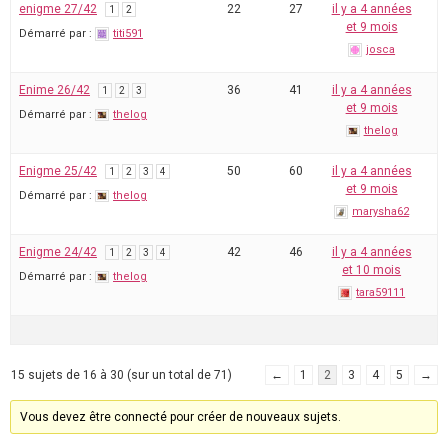
enigme 27/42
22
27
il y a 4 années
1
2
et 9 mois
Démarré par :
titi591
josca
Enime 26/42
36
41
il y a 4 années
1
2
3
et 9 mois
Démarré par :
thelog
thelog
Enigme 25/42
50
60
il y a 4 années
1
2
3
4
et 9 mois
Démarré par :
thelog
marysha62
Enigme 24/42
42
46
il y a 4 années
1
2
3
4
et 10 mois
Démarré par :
thelog
tara59111
15 sujets de 16 à 30 (sur un total de 71)
←
1
2
3
4
5
→
Vous devez être connecté pour créer de nouveaux sujets.