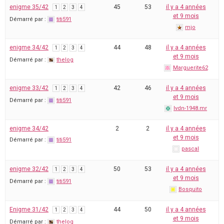
enigme 35/42
45
53
il y a 4 années
1
2
3
4
et 9 mois
Démarré par :
titi591
mjo
enigme 34/42
44
48
il y a 4 années
1
2
3
4
et 9 mois
Démarré par :
thelog
Marguerite62
enigme 33/42
42
46
il y a 4 années
1
2
3
4
et 9 mois
Démarré par :
titi591
lvdn-1948.mr
enigme 34/42
2
2
il y a 4 années
et 9 mois
Démarré par :
titi591
pascal
enigme 32/42
50
53
il y a 4 années
1
2
3
4
et 9 mois
Démarré par :
titi591
Bosquito
Enigme 31/42
44
50
il y a 4 années
1
2
3
4
et 9 mois
Démarré par :
thelog