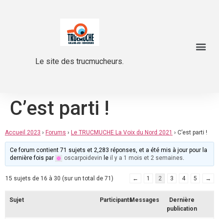
Le site des trucmucheurs.
C’est parti !
Accueil 2023
›
Forums
›
Le TRUCMUCHE La Voix du Nord 2021
›
C’est parti !
Ce forum contient 71 sujets et 2,283 réponses, et a été mis à jour pour la
dernière fois par
oscarpoidevin
le
il y a 1 mois et 2 semaines
.
15 sujets de 16 à 30 (sur un total de 71)
←
1
2
3
4
5
→
Sujet
Participants
Messages
Dernière
publication