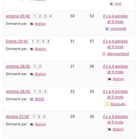
mjo
enigme 30/42
50
52
il y a 4 années
1
2
3
4
et 9 mois
Démarré par :
thelog
mamie40
Eigme 29/42
51
57
il y a 4 années
1
2
3
4
et 9 mois
Démarré par :
thelog
Marguerite62
enigme 28/42
21
28
il y a 4 années
1
2
et 9 mois
Démarré par :
thelog
thelog
enigme 28/42
32
33
il y a 4 années
1
2
3
et 9 mois
Démarré par :
titi591
Bosquito
émigre 27/42
29
35
il y a 4 années
1
2
3
et 9 mois
Démarré par :
thelog
thelog