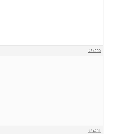
#34200
#34201