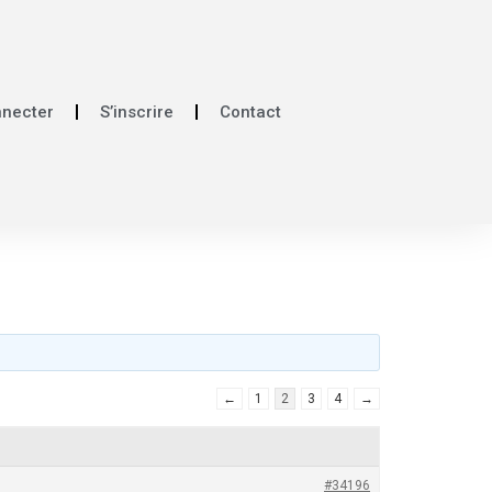
nnecter
S’inscrire
Contact
←
1
2
3
4
→
#34196