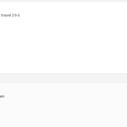
 trouvé 2-5-3.
ain