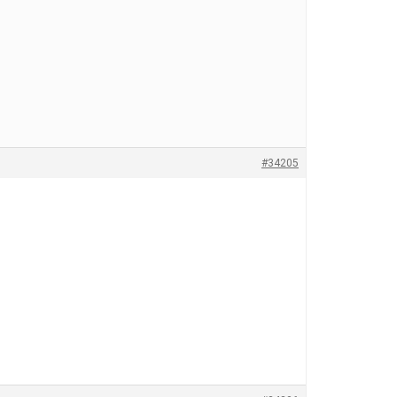
#34205