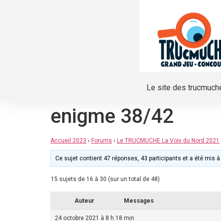
Le site des trucmuch
enigme 38/42
Accueil 2023
›
Forums
›
Le TRUCMUCHE La Voix du Nord 2021
Ce sujet contient 47 réponses, 43 participants et a été mis à 
15 sujets de 16 à 30 (sur un total de 48)
Auteur
Messages
24 octobre 2021 à 8 h 18 min