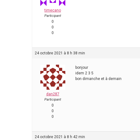
timecano
Participant
0
0
0
24 octobre 2021 à 8 h 38 min
bonjour
idem 2 3 5
bon dimanche et à demain
dan287
Participant
0
0
0
24 octobre 2021 à 8 h 42 min