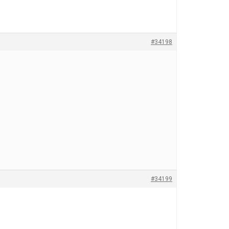
#34198
#34199