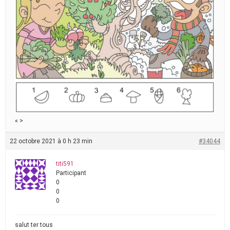
« >
22 octobre 2021 à 0 h 23 min
#34044
titi591
Participant
0
0
0
salut ter tous