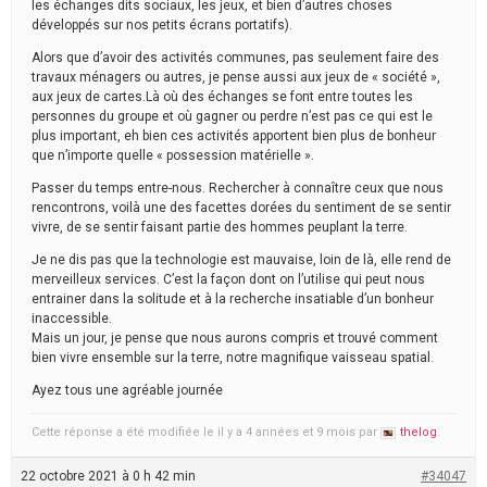
les échanges dits sociaux, les jeux, et bien d’autres choses
développés sur nos petits écrans portatifs).
Alors que d’avoir des activités communes, pas seulement faire des
travaux ménagers ou autres, je pense aussi aux jeux de « société »,
aux jeux de cartes.Là où des échanges se font entre toutes les
personnes du groupe et où gagner ou perdre n’est pas ce qui est le
plus important, eh bien ces activités apportent bien plus de bonheur
que n’importe quelle « possession matérielle ».
Passer du temps entre-nous. Rechercher à connaître ceux que nous
rencontrons, voilà une des facettes dorées du sentiment de se sentir
vivre, de se sentir faisant partie des hommes peuplant la terre.
Je ne dis pas que la technologie est mauvaise, loin de là, elle rend de
merveilleux services. C’est la façon dont on l’utilise qui peut nous
entrainer dans la solitude et à la recherche insatiable d’un bonheur
inaccessible.
Mais un jour, je pense que nous aurons compris et trouvé comment
bien vivre ensemble sur la terre, notre magnifique vaisseau spatial.
Ayez tous une agréable journée
Cette réponse a été modifiée le il y a 4 années et 9 mois par
thelog
.
22 octobre 2021 à 0 h 42 min
#34047