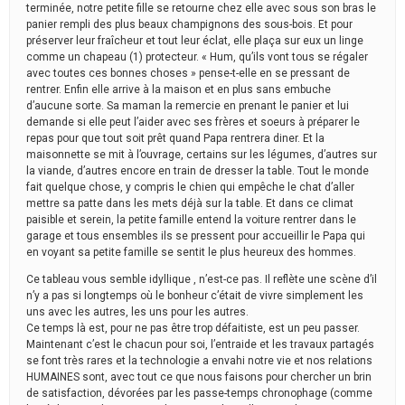
terminée, notre petite fille se retourne chez elle avec sous son bras le
panier rempli des plus beaux champignons des sous-bois. Et pour
préserver leur fraîcheur et tout leur éclat, elle plaça sur eux un linge
comme un chapeau (1) protecteur. « Hum, qu’ils vont tous se régaler
avec toutes ces bonnes choses » pense-t-elle en se pressant de
rentrer. Enfin elle arrive à la maison et en plus sans embuche
d’aucune sorte. Sa maman la remercie en prenant le panier et lui
demande si elle peut l’aider avec ses frères et soeurs à préparer le
repas pour que tout soit prêt quand Papa rentrera diner. Et la
maisonnette se mit à l’ouvrage, certains sur les légumes, d’autres sur
la viande, d’autres encore en train de dresser la table. Tout le monde
fait quelque chose, y compris le chien qui empêche le chat d’aller
mettre sa patte dans les mets déjà sur la table. Et dans ce climat
paisible et serein, la petite famille entend la voiture rentrer dans le
garage et tous ensembles ils se pressent pour accueillir le Papa qui
en voyant sa petite famille se sentit le plus heureux des hommes.
Ce tableau vous semble idyllique , n’est-ce pas. Il reflète une scène d’il
n’y a pas si longtemps où le bonheur c’était de vivre simplement les
uns avec les autres, les uns pour les autres.
Ce temps là est, pour ne pas être trop défaitiste, est un peu passer.
Maintenant c’est le chacun pour soi, l’entraide et les travaux partagés
se font très rares et la technologie a envahi notre vie et nos relations
HUMAINES sont, avec tout ce que nous faisons pour chercher un brin
de satisfaction, dévorées par les passe-temps chronophage (comme