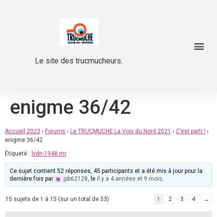
Le site des trucmucheurs.
enigme 36/42
Accueil 2023
›
Forums
›
Le TRUCMUCHE La Voix du Nord 2021
›
C’est parti !
›
enigme 36/42
Étiqueté :
lvdn-1948.mr
Ce sujet contient 52 réponses, 45 participants et a été mis à jour pour la
dernière fois par
jpb62128
, le
il y a 4 années et 9 mois
.
15 sujets de 1 à 15 (sur un total de 53)
1
2
3
4
→