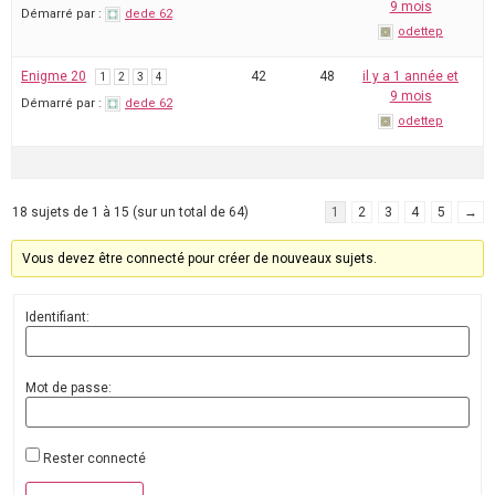
9 mois
Démarré par :
dede 62
odettep
Enigme 20
42
48
il y a 1 année et
1
2
3
4
9 mois
Démarré par :
dede 62
odettep
18 sujets de 1 à 15 (sur un total de 64)
1
2
3
4
5
→
Vous devez être connecté pour créer de nouveaux sujets.
Identifiant:
Mot de passe:
Rester connecté