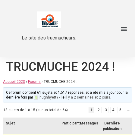
Le site des trucmucheurs.
TRUCMUCHE 2024 !
Accueil 2023
›
Forums
›
TRUCMUCHE 2024 !
Ce forum contient 61 sujets et 1,517 réponses, et a été mis à jour pour la
dernière fois par
hughhyett97
le
il y a 2 semaines et 2 jours
.
18 sujets de 1 à 15 (sur un total de 64)
1
2
3
4
5
→
Sujet
Participants
Messages
Dernière
publication