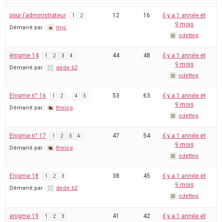
pour l’administrateur
12
16
il y a 1 année et
1
2
9 mois
Démarré par :
mjo
odettep
énigme 14
44
48
il y a 1 année et
1
2
3
4
9 mois
Démarré par :
dede 62
odettep
Enigme n° 16
…
53
63
il y a 1 année et
1
2
4
5
9 mois
Démarré par :
thelog
odettep
Enigme n° 17
47
54
il y a 1 année et
1
2
3
4
9 mois
Démarré par :
thelog
odettep
Enigme 18
38
45
il y a 1 année et
1
2
3
9 mois
Démarré par :
dede 62
odettep
enigme 19
41
42
il y a 1 année et
1
2
3