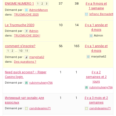
ENIGME NUMERO 1
37
38
il y a 9 mois et
1
2
3
1 semaine
Démarré par :
AdminManon
lefranc Bernadette
dans :
TRUCMUCHE 2025
Le Trucmuche 2020
10
14
il y a 1 année et
4 mois
Démarré par :
Admin
dans :
TRUCMUCHE 2024 !
Admin
comment s'inscrire?
56
165
il y a 1 année et
…
4 mois
1
2
10
11
marysha62
Démarré par :
marysha62
dans :
Des questions ?
Need quick access? – Ripper
1
1
il y a 2
Casino login.
semaines et 2
jours
Démarré par :
rubinmulvany766
rubinmulvany766
Интимный чат онлайн для
1
1
il y a 3 mois et 2
взрослых
semaines
Démarré par :
candidasales71
candidasales71