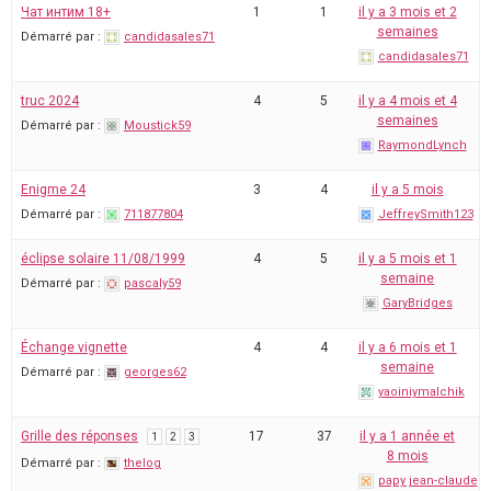
Чат интим 18+
1
1
il y a 3 mois et 2
semaines
Démarré par :
candidasales71
candidasales71
truc 2024
4
5
il y a 4 mois et 4
semaines
Démarré par :
Moustick59
RaymondLynch
Enigme 24
3
4
il y a 5 mois
Démarré par :
711877804
JeffreySmith123
éclipse solaire 11/08/1999
4
5
il y a 5 mois et 1
semaine
Démarré par :
pascaly59
GaryBridges
Échange vignette
4
4
il y a 6 mois et 1
semaine
Démarré par :
georges62
yaoiniymalchik
Grille des réponses
17
37
il y a 1 année et
1
2
3
8 mois
Démarré par :
thelog
papy jean-claude