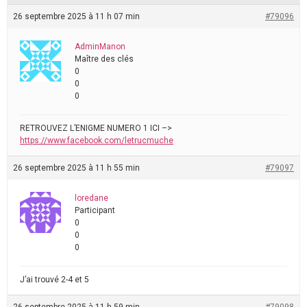
26 septembre 2025 à 11 h 07 min
#79096
AdminManon
Maître des clés
0
0
0
RETROUVEZ L’ENIGME NUMERO 1 ICI –>
https://www.facebook.com/letrucmuche
26 septembre 2025 à 11 h 55 min
#79097
loredane
Participant
0
0
0
J’ai trouvé 2-4 et 5