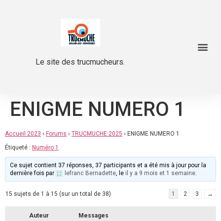
Le site des trucmucheurs.
ENIGME NUMERO 1
Accueil 2023
›
Forums
›
TRUCMUCHE 2025
›
ENIGME NUMERO 1
Étiqueté :
Numéro 1
Ce sujet contient 37 réponses, 37 participants et a été mis à jour pour la
dernière fois par
lefranc Bernadette
, le
il y a 9 mois et 1 semaine
.
15 sujets de 1 à 15 (sur un total de 38)
1
2
3
→
Auteur
Messages