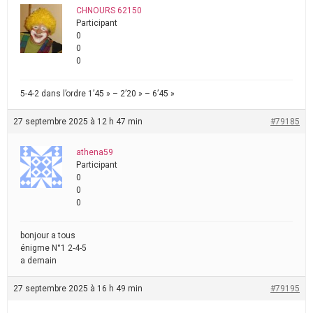
CHNOURS 62150
Participant
0
0
0
5-4-2 dans l’ordre 1’45 » – 2’20 » – 6’45 »
27 septembre 2025 à 12 h 47 min
#79185
athena59
Participant
0
0
0
bonjour a tous
énigme N°1 2-4-5
a demain
27 septembre 2025 à 16 h 49 min
#79195