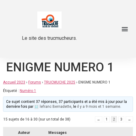
Le site des trucmucheurs.
ENIGME NUMERO 1
Accueil 2023
›
Forums
›
TRUCMUCHE 2025
›
ENIGME NUMERO 1
Étiqueté :
Numéro 1
Ce sujet contient 37 réponses, 37 participants et a été mis à jour pour la
dernière fois par
lefranc Bernadette
, le
il y a 9 mois et 1 semaine
.
15 sujets de 16 à 30 (sur un total de 38)
←
1
2
3
→
Auteur
Messages