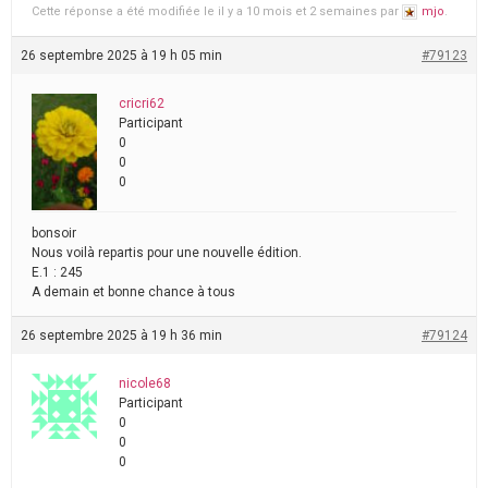
Cette réponse a été modifiée le il y a 10 mois et 2 semaines par
mjo
.
26 septembre 2025 à 19 h 05 min
#79123
cricri62
Participant
0
0
0
bonsoir
Nous voilà repartis pour une nouvelle édition.
E.1 : 245
A demain et bonne chance à tous
26 septembre 2025 à 19 h 36 min
#79124
nicole68
Participant
0
0
0