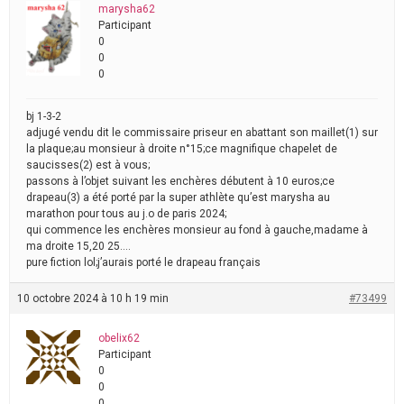
marysha62
Participant
0
0
0
bj 1-3-2
adjugé vendu dit le commissaire priseur en abattant son maillet(1) sur
la plaque;au monsieur à droite n°15;ce magnifique chapelet de
saucisses(2) est à vous;
passons à l’objet suivant les enchères débutent à 10 euros;ce
drapeau(3) a été porté par la super athlète qu’est marysha au
marathon pour tous au j.o de paris 2024;
qui commence les enchères monsieur au fond à gauche,madame à
ma droite 15,20 25….
pure fiction lol;j’aurais porté le drapeau français
10 octobre 2024 à 10 h 19 min
#73499
obelix62
Participant
0
0
0