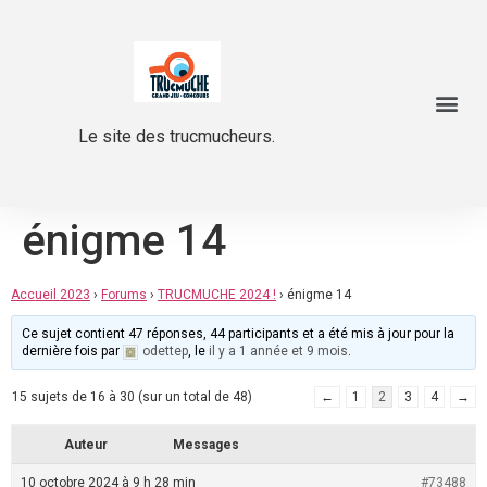
Le site des trucmucheurs.
énigme 14
Accueil 2023
›
Forums
›
TRUCMUCHE 2024 !
›
énigme 14
Ce sujet contient 47 réponses, 44 participants et a été mis à jour pour la
dernière fois par
odettep
, le
il y a 1 année et 9 mois
.
15 sujets de 16 à 30 (sur un total de 48)
←
1
2
3
4
→
Auteur
Messages
10 octobre 2024 à 9 h 28 min
#73488