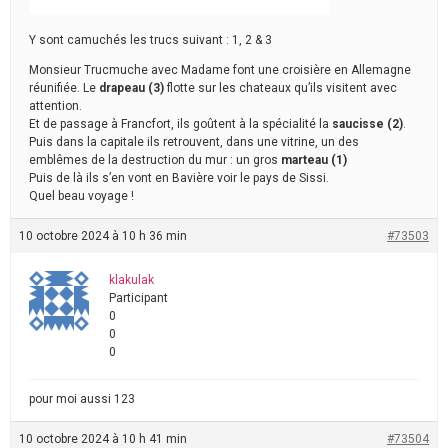
Y sont camuchés les trucs suivant : 1, 2 & 3
Monsieur Trucmuche avec Madame font une croisière en Allemagne
réunifiée. Le
drapeau (3)
flotte sur les chateaux qu’ils visitent avec
attention.
Et de passage à Francfort, ils goûtent à la spécialité la
saucisse (2)
.
Puis dans la capitale ils retrouvent, dans une vitrine, un des
emblêmes de la destruction du mur : un gros
marteau (1)
Puis de là ils s’en vont en Bavière voir le pays de Sissi.
Quel beau voyage !
10 octobre 2024 à 10 h 36 min
#73503
klakulak
Participant
0
0
0
pour moi aussi 123
10 octobre 2024 à 10 h 41 min
#73504