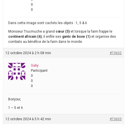
0
0
Dans cette image sont cachés les objets : 1, 5 & 6
Monsieur Trucmuche a grand
cœur (5)
et lorsque la faim frappe le
continent africain (6)
, il enfile ses
gants de boxe (1)
et organise des
combats au bénéfice de la faim dans le monde.
12 octobre 2024 à 2 h 08 min
#73602
Gaby
Participant
0
0
0
Bonjour,
1 – 5 et 6
12 octobre 2024 à 5 h 42 min
#73603