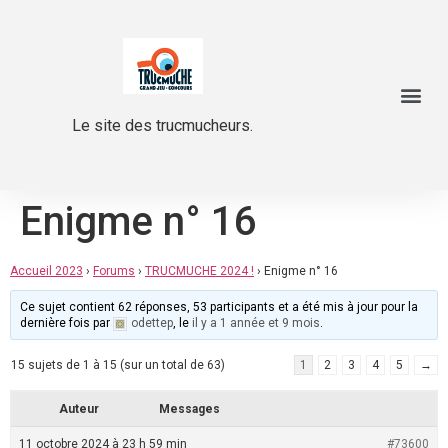
Le site des trucmucheurs.
Enigme n° 16
Accueil 2023
›
Forums
›
TRUCMUCHE 2024 !
›
Enigme n° 16
Ce sujet contient 62 réponses, 53 participants et a été mis à jour pour la
dernière fois par
odettep
, le
il y a 1 année et 9 mois
.
15 sujets de 1 à 15 (sur un total de 63)
1
2
3
4
5
→
Auteur
Messages
11 octobre 2024 à 23 h 59 min
#73600