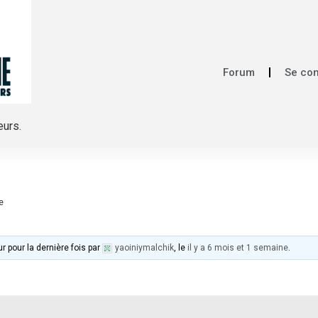
Forum
Se co
eurs.
e
ur pour la dernière fois par
yaoiniymalchik
, le
il y a 6 mois et 1 semaine
.