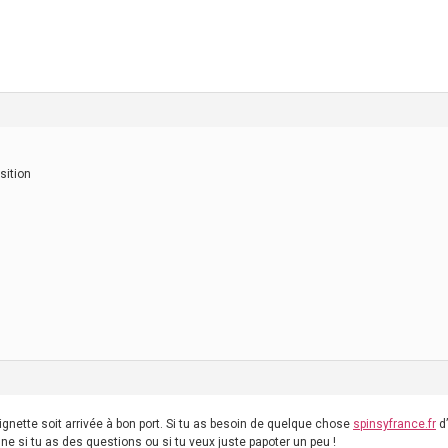
sition
vignette soit arrivée à bon port. Si tu as besoin de quelque chose
spinsyfrance.fr
d’
gne si tu as des questions ou si tu veux juste papoter un peu !