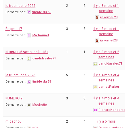
le trucmuche 2025
2
2
il y a 3 mois et 1
semaine
Démarré par :
timide du 59
ijakome628
Énigme 17
3
3
il y a 3 mois et 1
semaine
Démarré par :
Michounet
ijakome628
Интимный чат онлайн 18+
1
1
il y a 3 mois et 2
semaines
Démarré par :
candidasales71
candidasales71
le trucmuche 2025
5
6
il y a 4 mois et 4
semaines
Démarré par :
timide du 59
JamesParker
NUMÉRO 9
3
5
il y a 4 mois et 4
semaines
Démarré par :
Muchette
RichardHenderson
micachou
2
4
il y a 5 mois
Démarré par :
mjo
PamelaJackson