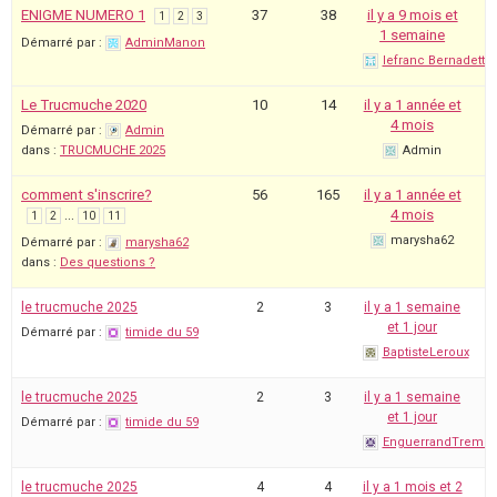
ENIGME NUMERO 1
37
38
il y a 9 mois et
1
2
3
1 semaine
Démarré par :
AdminManon
lefranc Bernadette
Le Trucmuche 2020
10
14
il y a 1 année et
4 mois
Démarré par :
Admin
dans :
TRUCMUCHE 2025
Admin
comment s'inscrire?
56
165
il y a 1 année et
…
4 mois
1
2
10
11
marysha62
Démarré par :
marysha62
dans :
Des questions ?
le trucmuche 2025
2
3
il y a 1 semaine
et 1 jour
Démarré par :
timide du 59
BaptisteLeroux
le trucmuche 2025
2
3
il y a 1 semaine
et 1 jour
Démarré par :
timide du 59
EnguerrandTremeu
le trucmuche 2025
4
4
il y a 1 mois et 2