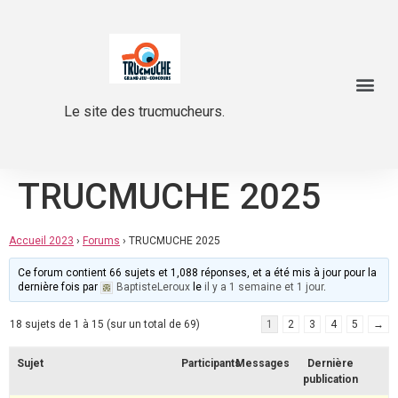
Le site des trucmucheurs.
TRUCMUCHE 2025
Accueil 2023
›
Forums
›
TRUCMUCHE 2025
Ce forum contient 66 sujets et 1,088 réponses, et a été mis à jour pour la
dernière fois par
BaptisteLeroux
le
il y a 1 semaine et 1 jour
.
18 sujets de 1 à 15 (sur un total de 69)
1
2
3
4
5
→
Sujet
Participants
Messages
Dernière
publication