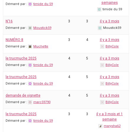
semaines
Démarré par :
timide du 59
timide du 59
N’16
3
3
il y a 3 mois
Démarré par :
Moustick59
Moustick59
NUMÉRO 8
3
4
il y a 3 mois
Démarré par :
Muchette
BillyCole
le trucmuche 2025
4
5
il y a 3 mois
Démarré par :
timide du 59
BillyCole
le trucmuche 2025
4
5
il y a 3 mois
Démarré par :
timide du 59
BillyCole
demande de vignette
4
5
il y a 3 mois
Démarré par :
marc59790
BillyCole
le trucmuche 2025
3
3
il y a 3 mois et 1
semaine
Démarré par :
timide du 59
marysha62