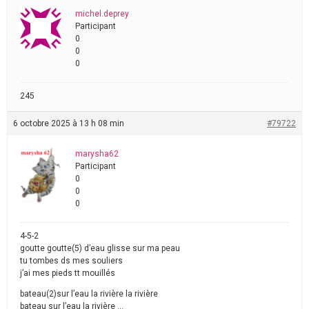
michel.deprey
Participant
0
0
0
245
6 octobre 2025 à 13 h 08 min
#79722
marysha62
Participant
0
0
0
4-5-2
goutte goutte(5) d’eau glisse sur ma peau
tu tombes ds mes souliers
j’ai mes pieds tt mouillés
bateau(2)sur l’eau la rivière la rivière
bateau sur l’eau la rivière …