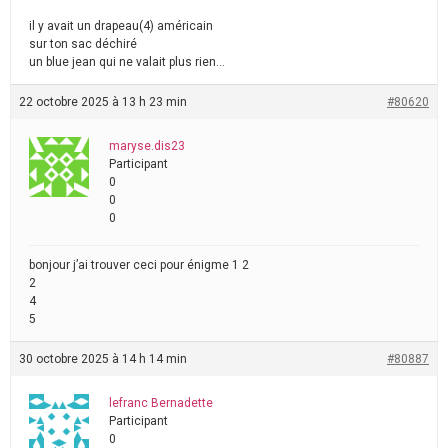
il y avait un drapeau(4) américain
sur ton sac déchiré
un blue jean qui ne valait plus rien…
22 octobre 2025 à 13 h 23 min
#80620
maryse.dis23
Participant
0
0
0
bonjour j’ai trouver ceci pour énigme 1 2
2
4
5
30 octobre 2025 à 14 h 14 min
#80887
lefranc Bernadette
Participant
0