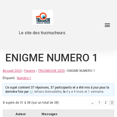
Le site des trucmucheurs.
ENIGME NUMERO 1
Accueil 2023
›
Forums
›
TRUCMUCHE 2025
›
ENIGME NUMERO 1
Étiqueté :
Numéro 1
Ce sujet contient 37 réponses, 37 participants et a été mis à jour pour la
dernière fois par
lefranc Bernadette
, le
il y a 9 mois et 1 semaine
.
8 sujets de 31 à 38 (sur un total de 38)
←
1
2
3
Auteur
Messages