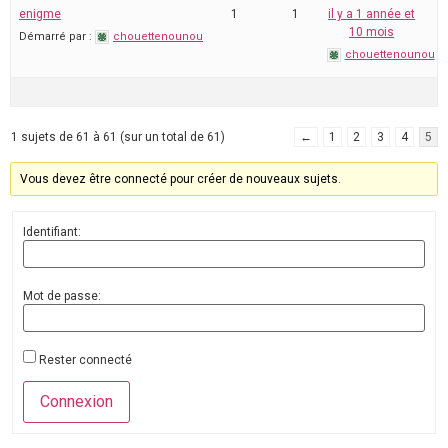
enigme
1
1
il y a 1 année et
10 mois
Démarré par :
chouettenounou
chouettenounou
1 sujets de 61 à 61 (sur un total de 61)
←
1
2
3
4
5
Vous devez être connecté pour créer de nouveaux sujets.
Identifiant:
Mot de passe:
Rester connecté
Connexion