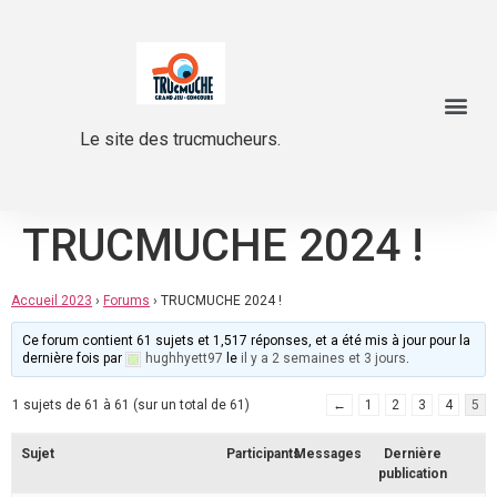
Le site des trucmucheurs.
TRUCMUCHE 2024 !
Accueil 2023
›
Forums
›
TRUCMUCHE 2024 !
Ce forum contient 61 sujets et 1,517 réponses, et a été mis à jour pour la
dernière fois par
hughhyett97
le
il y a 2 semaines et 3 jours
.
1 sujets de 61 à 61 (sur un total de 61)
←
1
2
3
4
5
Sujet
Participants
Messages
Dernière
publication