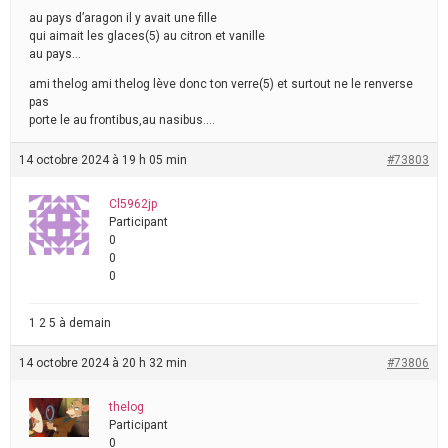
au pays d’aragon il y avait une fille
qui aimait les glaces(5) au citron et vanille
au pays…
ami thelog ami thelog lève donc ton verre(5) et surtout ne le renverse
pas
porte le au frontibus,au nasibus….
14 octobre 2024 à 19 h 05 min
#73803
Cl5962jp
Participant
0
0
0
1 2 5 à demain
14 octobre 2024 à 20 h 32 min
#73806
thelog
Participant
0