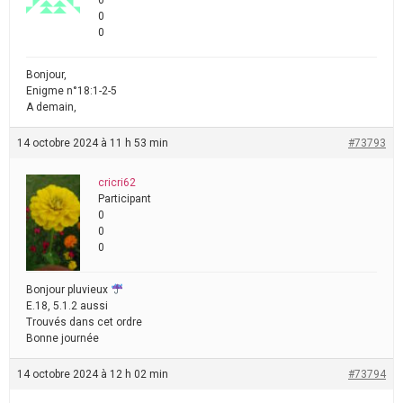
0
0
0
Bonjour,
Enigme n°18:1-2-5
A demain,
14 octobre 2024 à 11 h 53 min
#73793
cricri62
Participant
0
0
0
Bonjour pluvieux
E.18, 5.1.2 aussi
Trouvés dans cet ordre
Bonne journée
14 octobre 2024 à 12 h 02 min
#73794