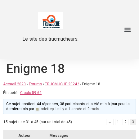
Le site des trucmucheurs.
Enigme 18
Accueil 2023
›
Forums
›
TRUCMUCHE 2024 !
›
Enigme 18
Étiqueté :
Cloclo 59-62
Ce sujet contient 44 réponses, 38 participants et a été mis à jour pour la
dernière fois par
odettep
, le
il y a 1 année et 9 mois
.
15 sujets de 31 à 45 (sur un total de 45)
←
1
2
3
Auteur
Messages