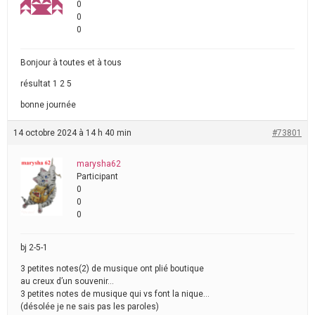
0
0
0
Bonjour à toutes et à tous
résultat 1 2 5
bonne journée
14 octobre 2024 à 14 h 40 min
#73801
marysha62
Participant
0
0
0
bj 2-5-1
3 petites notes(2) de musique ont plié boutique
au creux d’un souvenir…
3 petites notes de musique qui vs font la nique…
(désolée je ne sais pas les paroles)