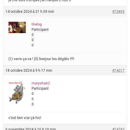
je me suis trompée j’ai marqué 2 fois 5
14 octobre 2024 à 21 h 09 min
#73809
thelog
Participant
0
0
0
(1) verre ça va ! (5) bonjour les dégâts !!!!!
18 octobre 2024 à 9 h 17 min
#74017
marysha62
Participant
0
0
0
c’est ben vrai çà hic!
6 novembre 2024 à 16 h 10 min
#74783