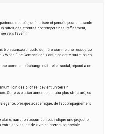
 expérience codifiée, scénarisée et pensée pour un monde
un miroir des attentes contemporaines: raffinement,
née vers l’avenir.
urrait bien consacrer cette dernière comme une ressource
e « World Elite Companions » anticipe cette mutation en
pensé comme un échange culturel et social, répond à ce
emium, loin des clichés, devient un terrain
e. Cette évolution annonce un futur plus structuré, où
ion élégante, presque académique, de l’accompagnement
 claire, narration assumée: tout indique une projection
entre service, art de vivre et interaction sociale.