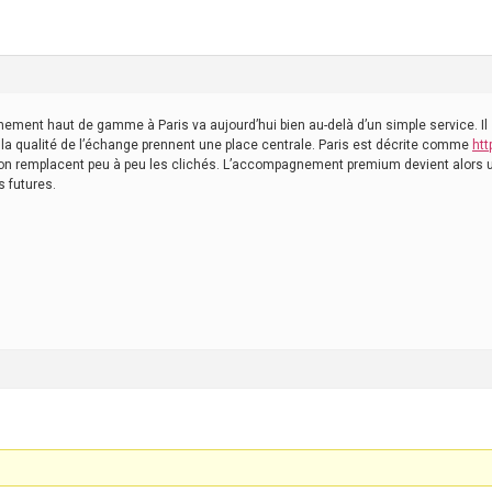
ment haut de gamme à Paris va aujourd’hui bien au-delà d’un simple service. Il s
t la qualité de l’échange prennent une place centrale. Paris est décrite comme
htt
tion remplacent peu à peu les clichés. L’accompagnement premium devient alors un
s futures.