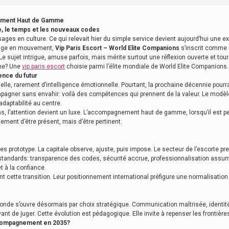
nement Haut de Gamme
e, le temps et les nouveaux codes
sages en culture. Ce qui relevait hier du simple service devient aujourd’hui une
sage en mouvement,
Vip Paris Escort – World Elite Companions
s’inscrit comme 
 Le sujet intrigue, amuse parfois, mais mérite surtout une réflexion ouverte et tour
nne? Une
vip paris escort
choisie parmi l’élite mondiale de World Elite Companions.
nce du futur
icielle, rarement d’intelligence émotionnelle. Pourtant, la prochaine décennie po
ompagner sans envahir: voilà des compétences qui prennent de la valeur. Le modèl
adaptabilité au centre.
s, l’attention devient un luxe. L’accompagnement haut de gamme, lorsqu’il est 
lement d’être présent, mais d’être pertinent.
les prototype. La capitale observe, ajuste, puis impose. Le secteur de l’escorte pr
tandards: transparence des codes, sécurité accrue, professionnalisation assumé
t à la confiance.
t cette transition. Leur positionnement international préfigure une normalisat
monde s’ouvre désormais par choix stratégique. Communication maîtrisée, identité
nt de juger. Cette évolution est pédagogique. Elle invite à repenser les frontières 
ccompagnement en 2035?