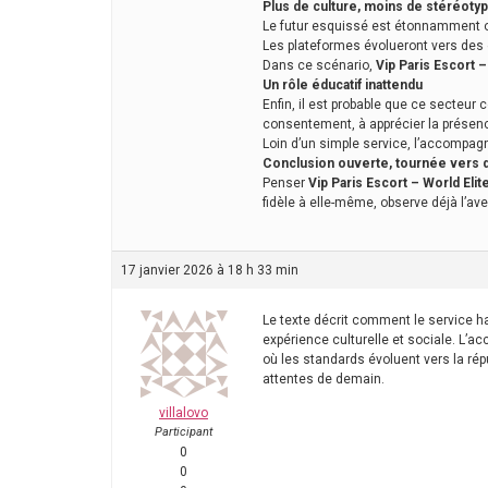
Plus de culture, moins de stéréoty
Le futur esquissé est étonnamment opt
Les plateformes évolueront vers des e
Dans ce scénario,
Vip Paris Escort 
Un rôle éducatif inattendu
Enfin, il est probable que ce secteur
consentement, à apprécier la présen
Loin d’un simple service, l’accompag
Conclusion ouverte, tournée vers 
Penser
Vip Paris Escort – World El
fidèle à elle-même, observe déjà l’ave
17 janvier 2026 à 18 h 33 min
Le texte décrit comment le service 
expérience culturelle et sociale. L’ac
où les standards évoluent vers la ré
attentes de demain.
villalovo
Participant
0
0