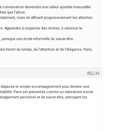
 la conversation deviendra une valeur ajoutée mesurable.
ée que l’allure.
talement, mais en affinant progressivement les attentes.
. Apprendre à respecter des limites, à valoriser le
 presque une école informelle du savoir-être.
és feront du temps, de l’attention et de l’élégance. Paris,
#82144
s, dépasse le simple accompagnement pour devenir une
aptabilité. Paris est présentée comme un laboratoire social
loppement personnel et de savoir-être, anticipant les