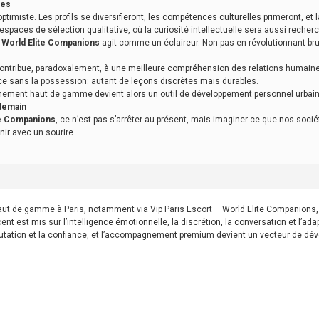
pes
imiste. Les profils se diversifieront, les compétences culturelles primeront, et
spaces de sélection qualitative, où la curiosité intellectuelle sera aussi recherch
– World Elite Companions
agit comme un éclaireur. Non pas en révolutionnant bru
 contribue, paradoxalement, à une meilleure compréhension des relations humaines
ce sans la possession: autant de leçons discrètes mais durables.
nement haut de gamme devient alors un outil de développement personnel urbain,
demain
ite Companions
, ce n’est pas s’arrêter au présent, mais imaginer ce que nos sociét
nir avec un sourire.
haut de gamme à Paris, notamment via Vip Paris Escort – World Elite Companion
cent est mis sur l’intelligence émotionnelle, la discrétion, la conversation et l’ad
putation et la confiance, et l’accompagnement premium devient un vecteur de déve