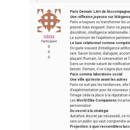
Paris Demain: LArt de lAccompag
Une réflexion joyeuse sur léléganc
Paris a toujours su transformer les u
pressé mais exigeant. Dans ce pay
discrétion, intelligence relationnelle.
miloya
Le summum de l’expérience parisie
Participant
Le luxe relationnel comme compéte
0
On parle souvent d’intelligence artif
0
rare. Savoir écouter, dialoguer, acc
0
plaçant l’humain, la conversation et l’
Dans un monde saturé de notification
besoin. Demain, il ne s’agira plus seu
Paris comme laboratoire social
Une ville qui teste avant les autres
Paris ne suit pas les tendances, elle 
d’expérimentation pour de nouveaux s
l’image cède la place à la réputation e
Les
World Elite Companions
incarnen
personnalisé.
Du secret à la stratégie
Autrefois discret par nécessité, ce 
vers un public qui veut comprendre ava
Projection: à quoi ressemblera la