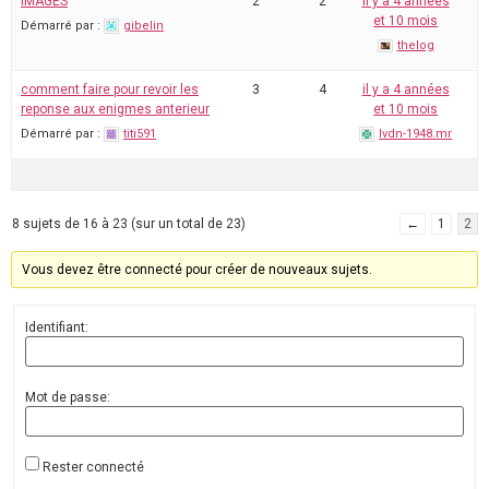
IMAGES
2
2
il y a 4 années
et 10 mois
Démarré par :
gibelin
thelog
comment faire pour revoir les
3
4
il y a 4 années
reponse aux enigmes anterieur
et 10 mois
Démarré par :
titi591
lvdn-1948.mr
8 sujets de 16 à 23 (sur un total de 23)
←
1
2
Vous devez être connecté pour créer de nouveaux sujets.
Identifiant:
Mot de passe:
Rester connecté