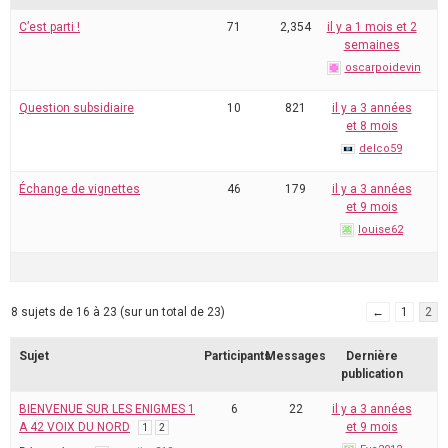
C’est parti !
71
2,354
il y a 1 mois et 2
semaines
oscarpoidevin
Question subsidiaire
10
821
il y a 3 années
et 8 mois
delco59
Échange de vignettes
46
179
il y a 3 années
et 9 mois
louise62
8 sujets de 16 à 23 (sur un total de 23)
←
1
2
Sujet
Participants
Messages
Dernière
publication
BIENVENUE SUR LES ENIGMES 1
6
22
il y a 3 années
A 42 VOIX DU NORD
et 9 mois
1
2