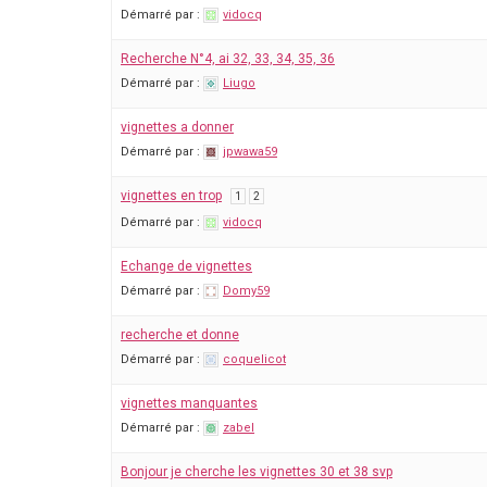
Démarré par :
vidocq
Recherche N°4, ai 32, 33, 34, 35, 36
Démarré par :
Liugo
vignettes a donner
Démarré par :
jpwawa59
vignettes en trop
1
2
Démarré par :
vidocq
Echange de vignettes
Démarré par :
Domy59
recherche et donne
Démarré par :
coquelicot
vignettes manquantes
Démarré par :
zabel
Bonjour je cherche les vignettes 30 et 38 svp