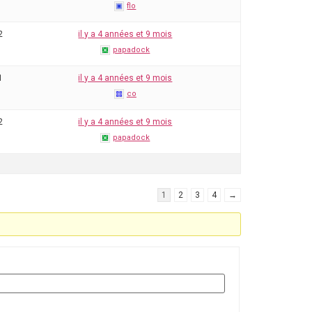
flo
2
il y a 4 années et 9 mois
papadock
1
il y a 4 années et 9 mois
co
2
il y a 4 années et 9 mois
papadock
1
2
3
4
→