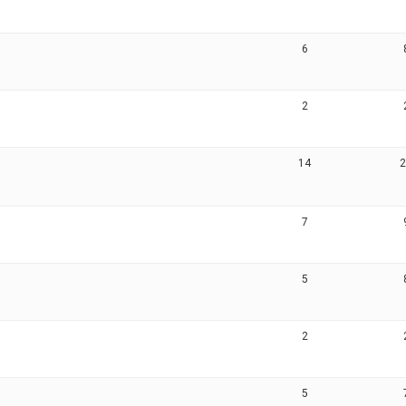
6
2
14
7
5
2
5