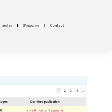
nnecter
S’inscrire
Contact
1
2
3
4
→
sages
Dernière publication
38
il y a 9 mois et 1 semaine