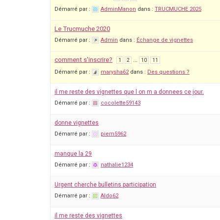
Démarré par :
AdminManon
dans :
TRUCMUCHE 2025
Le Trucmuche 2020
Démarré par :
Admin
dans :
Échange de vignettes
comment s'inscrire?
…
1
2
10
11
Démarré par :
marysha62
dans :
Des questions ?
il me reste des vignettes que l on m a donnees ce jour.
Démarré par :
cocolette59143
donne vignettes
Démarré par :
piem5962
manque la 29
Démarré par :
nathalie1234
Urgent cherche bulletins participation
Démarré par :
Aldo62
il me reste des vignettes