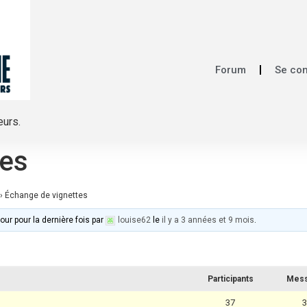
Forum
Se co
eurs.
tes
›
Échange de vignettes
our pour la dernière fois par
louise62
le
il y a 3 années et 9 mois
.
Participants
Mes
37