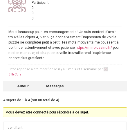
Participant
0
0
0
Merci beaucoup pour tes encouragements ! Je suis content d’avoir
trouvé les objets 4, 5 et 6, ça donne vraiment l’impression de voir le
puzzle se compléter petit à petit. Tes mots motivants me poussent à
continuer attentivement et avec patience
https://mino-casino.fr/
pour
ne rien manquer, et chaque nouvelle trouvaille rend l’expérience
encore plus gratifiante.
Cette réponse a été modifiée le il y a 3 mois et 1 semaine par
BillyCole
.
Auteur
Messages
4 sujets de 1 à 4 (sur un total de 4)
Vous devez être connecté pour répondre à ce sujet.
Identifiant: