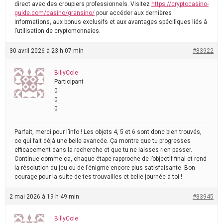
direct avec des croupiers professionnels. Visitez
https://cryptocasino-
guide.com/casino/gransino/
pour accéder aux dernières
informations, aux bonus exclusifs et aux avantages spécifiques liés à
l’utilisation de cryptomonnaies.
30 avril 2026 à 23 h 07 min
#83922
BillyCole
Participant
0
0
0
Parfait, merci pour l’info ! Les objets 4, 5 et 6 sont donc bien trouvés,
ce qui fait déjà une belle avancée. Ça montre que tu progresses
efficacement dans la recherche et que tu ne laisses rien passer.
Continue comme ça, chaque étape rapproche de l’objectif final et rend
la résolution du jeu ou de l’énigme encore plus satisfaisante. Bon
courage pour la suite de tes trouvailles et belle journée à toi !
2 mai 2026 à 19 h 49 min
#83945
BillyCole