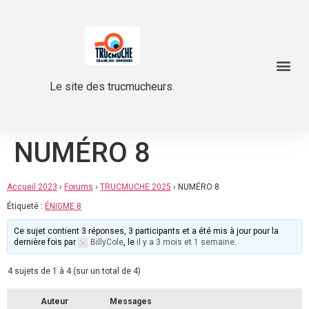
Le site des trucmucheurs.
NUMÉRO 8
Accueil 2023
›
Forums
›
TRUCMUCHE 2025
›
NUMÉRO 8
Étiqueté :
ÉNIGME 8
Ce sujet contient 3 réponses, 3 participants et a été mis à jour pour la
dernière fois par
BillyCole
, le
il y a 3 mois et 1 semaine
.
4 sujets de 1 à 4 (sur un total de 4)
Auteur
Messages