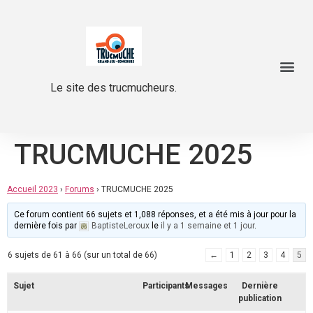
Le site des trucmucheurs.
TRUCMUCHE 2025
Accueil 2023
›
Forums
›
TRUCMUCHE 2025
Ce forum contient 66 sujets et 1,088 réponses, et a été mis à jour pour la
dernière fois par
BaptisteLeroux
le
il y a 1 semaine et 1 jour
.
6 sujets de 61 à 66 (sur un total de 66)
←
1
2
3
4
5
Sujet
Participants
Messages
Dernière
publication