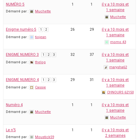
NUMÉRO 5
1
1
il y a 10 mois et
1 semaine
Démarré par :
Muchette
Muchette
Enigme numéro 5
26
29
il y a 10 mois et
1
2
1 semaine
Démarré par :
tiojean
momo 43
ENIGME NUMERO 3
32
37
il y a 10 mois et
1
2
3
1 semaine
Démarré par :
thelog
marysha62
ENIGME NUMERO 4
29
31
il y a 10 mois et
1
2
3
1 semaine
Démarré par :
Cassie
CHNOURS 62150
Numéro 4
1
1
il y a 10 mois et
1 semaine
Démarré par :
Muchette
Muchette
Le n’5
1
1
il y a 10 mois et
2 semaines
Démarré par :
Moustick59