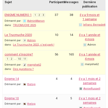
Sujet
Participants
Messages
Dernière
publication
ENIGME NUMERO 1
37
38
il y a 9 mois et
1
2
3
1 semaine
Démarré par :
AdminManon
lefranc Bernadette
dans :
TRUCMUCHE 2025
Le Trucmuche 2020
10
14
il y a 1 année et
4 mois
Démarré par :
Admin
dans :
Le Trucmuche 2022, c’est parti !
Admin
comment s'inscrire?
56
165
il y a 1 année et
…
4 mois
1
2
10
11
marysha62
Démarré par :
marysha62
dans :
Des questions ?
Enigme 14
4
4
il y a 1 mois et 2
semaines
Démarré par :
thelog
AnnieRussell
Enigme 10
4
5
il y a 1 mois et 2
semaines
Démarré par :
thelog