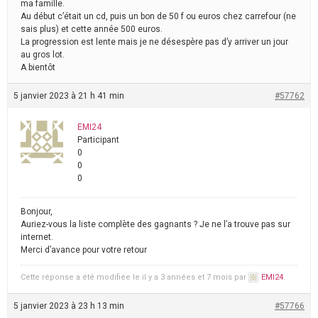
ma famille.
Au début c’était un cd, puis un bon de 50 f ou euros chez carrefour (ne
sais plus) et cette année 500 euros.
La progression est lente mais je ne désespère pas d’y arriver un jour
au gros lot.
A bientôt
5 janvier 2023 à 21 h 41 min
#57762
EMI24
Participant
0
0
0
Bonjour,
Auriez-vous la liste complète des gagnants ? Je ne l’a trouve pas sur
internet.
Merci d’avance pour votre retour
Cette réponse a été modifiée le il y a 3 années et 7 mois par
EMI24
.
5 janvier 2023 à 23 h 13 min
#57766