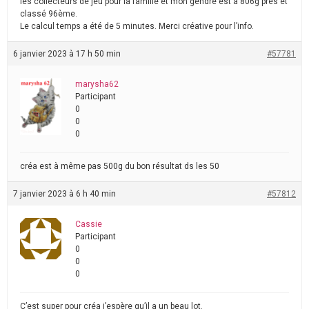
les collecteurs de jeu pour la famille et mon gendre est à 806g près et
classé 96ème.
Le calcul temps a été de 5 minutes. Merci créative pour l’info.
6 janvier 2023 à 17 h 50 min
#57781
marysha62
Participant
0
0
0
créa est à même pas 500g du bon résultat ds les 50
7 janvier 2023 à 6 h 40 min
#57812
Cassie
Participant
0
0
0
C’est super pour créa j’espère qu’il a un beau lot.