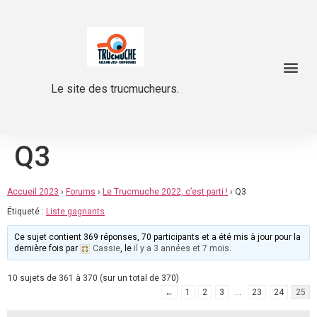
Le site des trucmucheurs.
Q3
Accueil 2023
›
Forums
›
Le Trucmuche 2022, c’est parti !
›
Q3
Étiqueté :
Liste gagnants
Ce sujet contient 369 réponses, 70 participants et a été mis à jour pour la
dernière fois par
Cassie
, le
il y a 3 années et 7 mois
.
10 sujets de 361 à 370 (sur un total de 370)
←
1
2
3
…
23
24
25