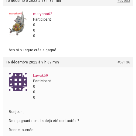
15 décembre 2022 à 13 h 37 min
#57083
marysha62
Participant
0
0
0
ben si puisque créa a gagné
16 décembre 2022 à 9 h 59 min
#57136
Lawok59
Participant
0
0
0
Bonjour ,
Des gagnants ont ils déjà été contactés ?
Bonne journée.