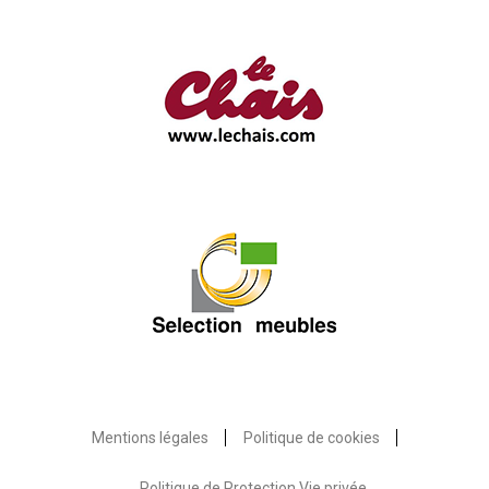
Mentions légales
Politique de cookies
Politique de Protection Vie privée