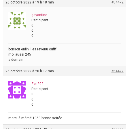
26 octobre 2022 à 19 h 18 min
#54472
gayantine
Participant
0
0
0
bonsoir enfin il es revenu oufff
moi aussi 245
a demain
26 octobre 2022 à 20 h 17 min
#54477
Zeli202
Participant
0
0
0
merci à mémé 1953 bonne soirée