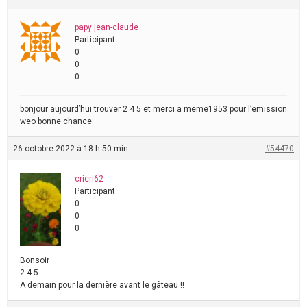
papy jean-claude
Participant
0
0
0
bonjour aujourd’hui trouver 2 4 5 et merci a meme1953 pour l’emission
weo bonne chance
26 octobre 2022 à 18 h 50 min
#54470
cricri62
Participant
0
0
0
Bonsoir
2.4.5
A demain pour la dernière avant le gâteau !!