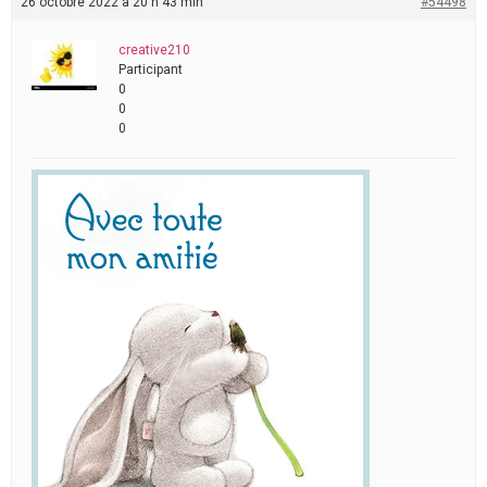
26 octobre 2022 à 20 h 43 min
#54498
creative210
Participant
0
0
0