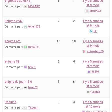
Vignettes 39 et 42
1
1
il y a 5 années
et 9 mois
Démarré par :
MORASZ
MORASZ
Enigme 2/42
2
2
il y a 5 années
et 9 mois
Démarré par :
telle1972
BF
enigme n°1
10
10
il y a 5 années
et 9 mois
Démarré par :
pat59131
animateur59
enigme 38
2
4
il y a 5 années
et 9 mois
Démarré par :
titi591
titi591
enigne du jour 1 5 6
5
6
il y a 5 années
et 9 mois
Démarré par :
furet62
furet62
Dessins
3
3
il y a 5 années
et 10 mois
Démarré par :
Titouan