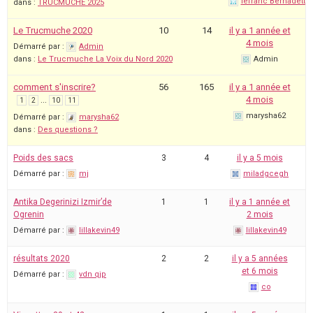
lefranc Bernadette
dans :
TRUCMUCHE 2025
Le Trucmuche 2020
10
14
il y a 1 année et
4 mois
Démarré par :
Admin
dans :
Le Trucmuche La Voix du Nord 2020
Admin
comment s'inscrire?
56
165
il y a 1 année et
…
4 mois
1
2
10
11
marysha62
Démarré par :
marysha62
dans :
Des questions ?
Poids des sacs
3
4
il y a 5 mois
Démarré par :
mj
miladgcegh
Antika Degerinizi Izmir’de
1
1
il y a 1 année et
Ogrenin
2 mois
Démarré par :
lillakevin49
lillakevin49
résultats 2020
2
2
il y a 5 années
et 6 mois
Démarré par :
vdn qjp
co