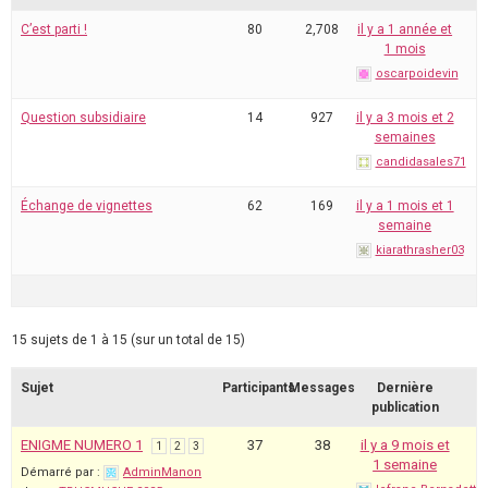
C’est parti !
80
2,708
il y a 1 année et
1 mois
oscarpoidevin
Question subsidiaire
14
927
il y a 3 mois et 2
semaines
candidasales71
Échange de vignettes
62
169
il y a 1 mois et 1
semaine
kiarathrasher03
15 sujets de 1 à 15 (sur un total de 15)
Sujet
Participants
Messages
Dernière
publication
ENIGME NUMERO 1
37
38
il y a 9 mois et
1
2
3
1 semaine
Démarré par :
AdminManon