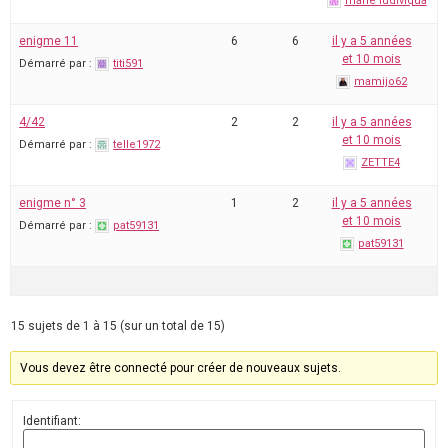
marie ludiviqua
enigme 11
6
6
il y a 5 années
et 10 mois
Démarré par :
titi591
mamijo62
4/42
2
2
il y a 5 années
et 10 mois
Démarré par :
telle1972
ZETTE4
enigme n° 3
1
2
il y a 5 années
et 10 mois
Démarré par :
pat59131
pat59131
15 sujets de 1 à 15 (sur un total de 15)
Vous devez être connecté pour créer de nouveaux sujets.
Identifiant: