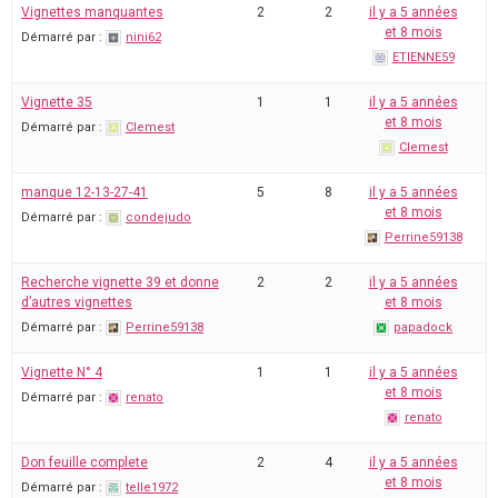
Vignettes manquantes
2
2
il y a 5 années
et 8 mois
Démarré par :
nini62
ETIENNE59
Vignette 35
1
1
il y a 5 années
et 8 mois
Démarré par :
Clemest
Clemest
manque 12-13-27-41
5
8
il y a 5 années
et 8 mois
Démarré par :
condejudo
Perrine59138
Recherche vignette 39 et donne
2
2
il y a 5 années
d’autres vignettes
et 8 mois
Démarré par :
Perrine59138
papadock
Vignette N° 4
1
1
il y a 5 années
et 8 mois
Démarré par :
renato
renato
Don feuille complete
2
4
il y a 5 années
et 8 mois
Démarré par :
telle1972