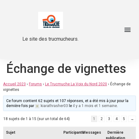
Le site des trucmucheurs.
Échange de vignettes
Accueil 2023
›
Forums
›
Le Trucmuche La Voix du Nord 2020
›
Échange de
vignettes
Ce forum contient 62 sujets et 107 réponses, et a été mis à jour pour la
dernière fois par
kiarathrasher03
le
il y a 1 mois et 1 semaine
.
18 sujets de 1 à 15 (sur un total de 64)
1
2
3
4
5
→
Sujet
Participants
Messages
Dernière
publication