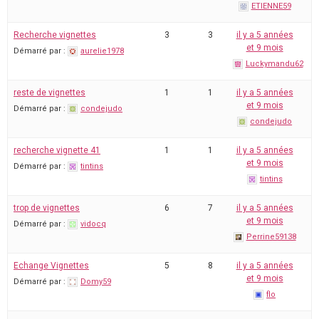
ETIENNE59
Recherche vignettes
3
3
il y a 5 années
et 9 mois
Démarré par :
aurelie1978
Luckymandu62
reste de vignettes
1
1
il y a 5 années
et 9 mois
Démarré par :
condejudo
condejudo
recherche vignette 41
1
1
il y a 5 années
et 9 mois
Démarré par :
tintins
tintins
trop de vignettes
6
7
il y a 5 années
et 9 mois
Démarré par :
vidocq
Perrine59138
Echange Vignettes
5
8
il y a 5 années
et 9 mois
Démarré par :
Domy59
flo