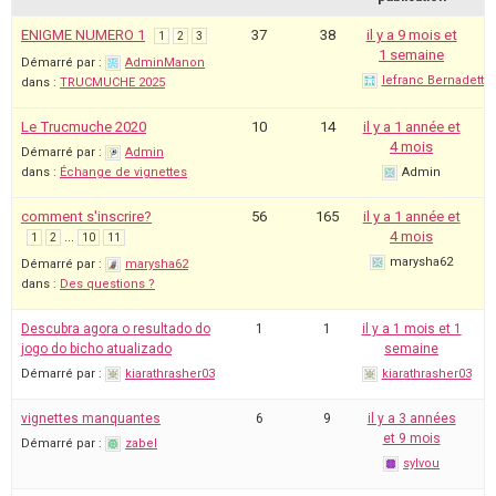
ENIGME NUMERO 1
37
38
il y a 9 mois et
1
2
3
1 semaine
Démarré par :
AdminManon
lefranc Bernadette
dans :
TRUCMUCHE 2025
Le Trucmuche 2020
10
14
il y a 1 année et
4 mois
Démarré par :
Admin
dans :
Échange de vignettes
Admin
comment s'inscrire?
56
165
il y a 1 année et
…
4 mois
1
2
10
11
marysha62
Démarré par :
marysha62
dans :
Des questions ?
Descubra agora o resultado do
1
1
il y a 1 mois et 1
jogo do bicho atualizado
semaine
Démarré par :
kiarathrasher03
kiarathrasher03
vignettes manquantes
6
9
il y a 3 années
et 9 mois
Démarré par :
zabel
sylvou