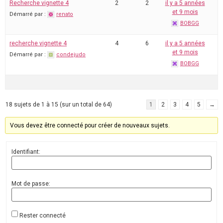
Recherche vignette 4
2
2
il y a 5 années
et 9 mois
Démarré par :
renato
BOBGG
recherche vignette 4
4
6
il y a 5 années
et 9 mois
Démarré par :
condejudo
BOBGG
18 sujets de 1 à 15 (sur un total de 64)
1
2
3
4
5
→
Vous devez être connecté pour créer de nouveaux sujets.
Identifiant:
Mot de passe:
Rester connecté