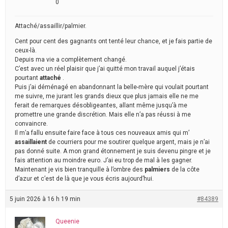
0
Attaché/assaillir/palmier.
Cent pour cent des gagnants ont tenté leur chance, et je fais partie de
ceux-là.
Depuis ma vie a complètement changé.
C’est avec un réel plaisir que j’ai quitté mon travail auquel j’étais
pourtant
attaché
.
Puis j’ai déménagé en abandonnant la belle-mère qui voulait pourtant
me suivre, me jurant les grands dieux que plus jamais elle ne me
ferait de remarques désobligeantes, allant même jusqu’à me
promettre une grande discrétion. Mais elle n’a pas réussi à me
convaincre.
Il m’a fallu ensuite faire face à tous ces nouveaux amis qui m’
assaillaient
de courriers pour me soutirer quelque argent, mais je n’ai
pas donné suite. A mon grand étonnement je suis devenu pingre et je
fais attention au moindre euro. J’ai eu trop de mal à les gagner.
Maintenant je vis bien tranquille à l’ombre des
palmiers
de la côte
d’azur et c’est de là que je vous écris aujourd’hui.
5 juin 2026 à 16 h 19 min
#84389
Queenie