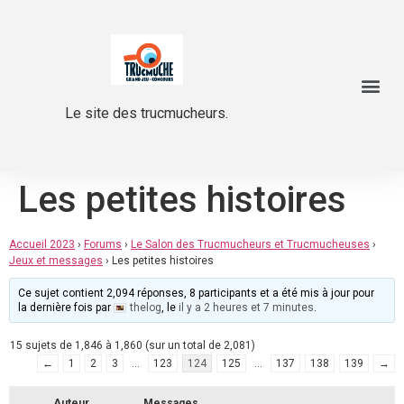
Le site des trucmucheurs.
Les petites histoires
Accueil 2023
›
Forums
›
Le Salon des Trucmucheurs et Trucmucheuses
›
Jeux et messages
›
Les petites histoires
Ce sujet contient 2,094 réponses, 8 participants et a été mis à jour pour
la dernière fois par
thelog
, le
il y a 2 heures et 7 minutes
.
15 sujets de 1,846 à 1,860 (sur un total de 2,081)
←
1
2
3
…
123
124
125
…
137
138
139
→
Auteur
Messages