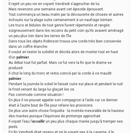
Il reprit un peu vie en voyant Vendredi s’approcher de lui.
Mais revenons une semaine avant cet épisode éprouvant.
Tout commença un beau matin par la découverte de choses et autres
échoués sur la plage suite certainement à un naufrage lointain.
Les trucs et bidules de tout genre furent répertoriés et rangés
soigneusement dans les recoins du petit coin qu’ils avaient aménagé
un peu plus loin dans les terres de l’île.
Dans tous les objets Robinson trouva une corde très bien conservée
dans un coffre étanche.
Il voulut en tester la solidité et décida alors de monter tout en haut
d’un
palmier
.
Au début tout fut parfait. Mais ce fut vers la fin que le drame se
produisit.
Il chut le long du tronc et resta coincé par la corde à ce maudit
palmier
.
Pendant la journée le soleil le faisait cuire sur place et pendant la nuit
le froid venant du large lui glaçait les os.
Pas commode comme situation !
En plus il ne pouvait appeler son compagnon à l’aide car ce dernier
était à l’autre bout de l’île pour refaire les provisions.
De plus une autre chose l’inquiéta : la montée inexorable de la hauteur
des marées puisque l’équinoxe de printemps approchait.
Il voyait l’eau l’
assaillir
un peu plus chaque marée jusqu’à tremper ses
pieds.
En fin Vendredi était revenu et ne le voyant pas à la caverne, il le