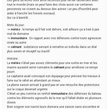
Les gens du NORD sont ainsi reconnus pour se lier facilement avec
tout le monde (mais on peut faire des choix aussi car certaines
personnes se croient au dessus des autres ! un peu d’humilité peut
aider à franchir les fossés sociaux)
Sur ce à bientôt …
Mots du jour:
-> météo
: le temps qu’il fait soit dehors, soit ailleurs ça a trait à pas
mal de domaine
-> immunitaire
: En rapport avec nos défenses contre toute agression
virale ou autre
-> calmant
: substance servant à remettre un individu dans un état
plus serein et réceptif ou inactif.
Histoire:
La
météo
n’était pas assez clémente pour une sortie en mer et les
marins auraient aimé connaitre le
calmant
pour améliorer ce temps
pourri.
Le capitaine avait convoqué son équipage pour préciser les travaux à
faire sur le rafiot en attendant un mieux.
La pleine saison arrivait à grand pas et une retouche des protections
sur la coque devenait urgente.
C’était un peu comme un renfort
immunitaire
des défenses du bateau
contre les éléments agressifs de la mer qu’il fallait étaler en plusieurs
doses.
Bien soigner son navire leurs donnera une saison sans encombre et