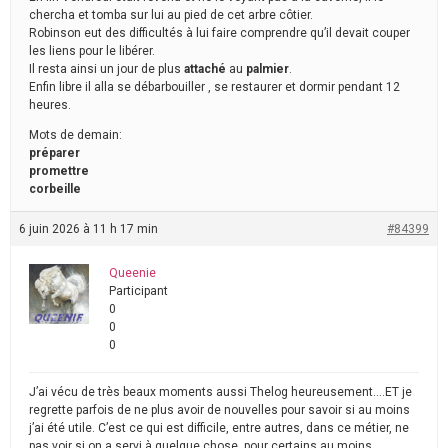
chercha et tomba sur lui au pied de cet arbre côtier.
Robinson eut des difficultés à lui faire comprendre qu’il devait couper
les liens pour le libérer.
Il resta ainsi un jour de plus
attaché
au
palmier
.
Enfin libre il alla se débarbouiller , se restaurer et dormir pendant 12
heures.
Mots de demain:
préparer
promettre
corbeille
6 juin 2026 à 11 h 17 min
#84399
Queenie
Participant
0
0
0
J’ai vécu de très beaux moments aussi Thelog heureusement….ET je
regrette parfois de ne plus avoir de nouvelles pour savoir si au moins
j’ai été utile. C’est ce qui est difficile, entre autres, dans ce métier, ne
pas voir si on a servi à quelque chose, pour certains au moins….