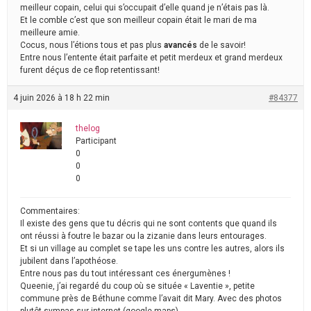
meilleur copain, celui qui s’occupait d’elle quand je n’étais pas là.
Et le comble c’est que son meilleur copain était le mari de ma
meilleure amie.
Cocus, nous l’étions tous et pas plus
avancés
de le savoir!
Entre nous l’entente était parfaite et petit merdeux et grand merdeux
furent déçus de ce flop retentissant!
4 juin 2026 à 18 h 22 min
#84377
thelog
Participant
0
0
0
Commentaires:
Il existe des gens que tu décris qui ne sont contents que quand ils
ont réussi à foutre le bazar ou la zizanie dans leurs entourages.
Et si un village au complet se tape les uns contre les autres, alors ils
jubilent dans l’apothéose.
Entre nous pas du tout intéressant ces énergumènes !
Queenie, j’ai regardé du coup où se située « Laventie », petite
commune près de Béthune comme l’avait dit Mary. Avec des photos