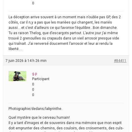
0
La déception arrive souvent à un moment mais n’oublie pas GP, des 2
côtés, car il n,y a pas que les mariées qui changent, les mariés
aussi….et c’est d’ailleurs ce qui favorise l’équilibre…Bon dimanche.
Tu as raison Thelog, que d’escargots partout. L’autre jour j’ai même
trouvé 2 grenouilles ou crapauds dans un vieil arrosoir presque vide
qui traînait. J’ai renversé doucement l’arrosoir et leur ai rendu la
liberté….
7 juin 2026 à 14 h 26 min
#84411
g.p
Participant
0
0
0
Photographie/dedans/labyrinthe.
Quel mystère que le cerveau humain!
Il y a tant d’images et de souvenirs dans ma mémoire que mon esprit
doit emprunter des chemins, des couloirs, des croisements, des culs-