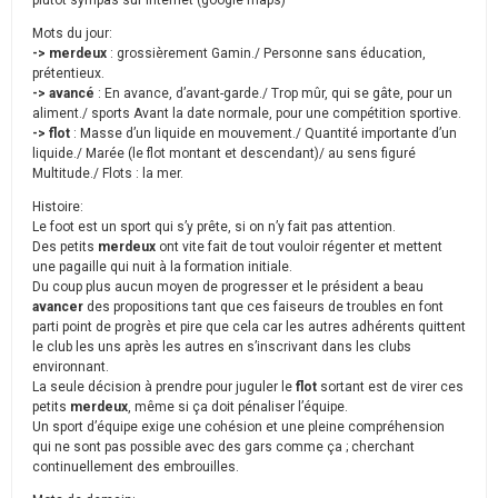
plutôt sympas sur internet (google maps)
Mots du jour:
-> merdeux
: grossièrement Gamin./ Personne sans éducation,
prétentieux.
-> avancé
: En avance, d’avant-garde./ Trop mûr, qui se gâte, pour un
aliment./ sports Avant la date normale, pour une compétition sportive.
-> flot
: Masse d’un liquide en mouvement./ Quantité importante d’un
liquide./ Marée (le flot montant et descendant)/ au sens figuré
Multitude./ Flots : la mer.
Histoire:
Le foot est un sport qui s’y prête, si on n’y fait pas attention.
Des petits
merdeux
ont vite fait de tout vouloir régenter et mettent
une pagaille qui nuit à la formation initiale.
Du coup plus aucun moyen de progresser et le président a beau
avancer
des propositions tant que ces faiseurs de troubles en font
parti point de progrès et pire que cela car les autres adhérents quittent
le club les uns après les autres en s’inscrivant dans les clubs
environnant.
La seule décision à prendre pour juguler le
flot
sortant est de virer ces
petits
merdeux
, même si ça doit pénaliser l’équipe.
Un sport d’équipe exige une cohésion et une pleine compréhension
qui ne sont pas possible avec des gars comme ça ; cherchant
continuellement des embrouilles.