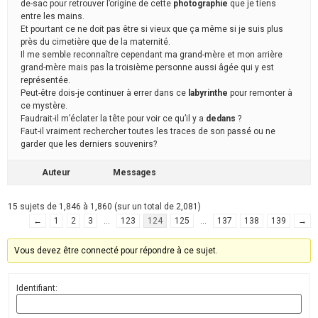
de-sac pour retrouver l’origine de cette
photographie
que je tiens
entre les mains.
Et pourtant ce ne doit pas être si vieux que ça même si je suis plus
près du cimetière que de la maternité.
Il me semble reconnaître cependant ma grand-mère et mon arrière
grand-mère mais pas la troisième personne aussi âgée qui y est
représentée.
Peut-être dois-je continuer à errer dans ce
labyrinthe
pour remonter à
ce mystère.
Faudrait-il m’éclater la tête pour voir ce qu’il y a
dedans
?
Faut-il vraiment rechercher toutes les traces de son passé ou ne
garder que les derniers souvenirs?
Auteur
Messages
15 sujets de 1,846 à 1,860 (sur un total de 2,081)
←
1
2
3
…
123
124
125
…
137
138
139
→
Vous devez être connecté pour répondre à ce sujet.
Identifiant: