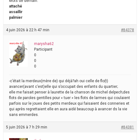
Mots de demain:
attaché
assaillir
palmier
4 juin 2026 à 22 h 47 min
#84378
marysha62
Participant
0
0
0
-c’était la merdeux(mère de) qui déjà?ah oui celle de flo(t)
avancer(avant c’est)elle qui s’occupait des enfants du quartier;
elle me faisait penser à laurette de la chanson de michel delpech;des
flots de paroles gentilles pour « tuer » les flots de larmes qui coulaient
parfois sur le joues des petits merdeux qui faisaient des conneries et
qui après regrettaient:elle en aura aidé beaucoup à avancer ds la vie
sans emmerdes.
5 juin 2026 à 7 h 29 min
#84381