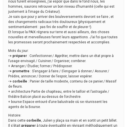
nous furent enseignées, j’ai espoir que dans le fond nous, les
hommes, saurons retrouver un bon niveau d’humanité (celle qui est
justement à l’image du Créateur).
Je sais que pour y arriver des bouleversements devront se faire ; et
des changements radicaux très douloureux (physiquement et
sentimentalement : pas fini de souffrir et de pleurer !).
Et lorsque la PAIX régnera sur terre et aussi ailleurs, des choses
nouvelles et merveilleuses feront leurs apparitions. J’ai foi que toutes
les promesses seront prochainement respectées et accomplies.
Mots du jour:
-> préparer
: Confectionner./ Apprêter, mettre dans un état propre à
l’usage envisagé./ Cuisiner./ Organiser, combiner.
+ Arranger./ Étudier, former./ Prédisposer.
-> promettre
: S’engager à faire./ S’engager à donner./ Assurer./
Prédire, annoncer./ Donner de l’espoir, laisser espérer.
-> corbeille
: Panier de taille modeste, contenu de ce panier./ Massif
de fleurs.
+ architecture Partie de chapiteau, entre le tailloir et l’astragale./
théâtre Balcon placé au-dessus de l’orchestre.
+ bourse Espace entouré d’une balustrade où se réunissent les
agents de la Bourse.
Histoire:
Dans cette
corbeille
, Julien y plaça sa main et en sortit un petit billet.
Il s’était
préparer
à toute éventualité en révisant méthodiquement un