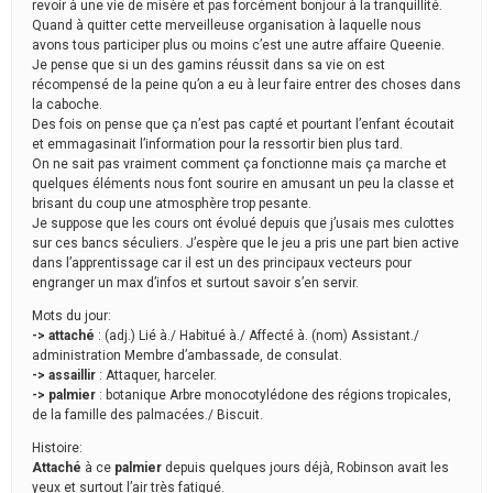
revoir à une vie de misère et pas forcément bonjour à la tranquillité.
Quand à quitter cette merveilleuse organisation à laquelle nous
avons tous participer plus ou moins c’est une autre affaire Queenie.
Je pense que si un des gamins réussit dans sa vie on est
récompensé de la peine qu’on a eu à leur faire entrer des choses dans
la caboche.
Des fois on pense que ça n’est pas capté et pourtant l’enfant écoutait
et emmagasinait l’information pour la ressortir bien plus tard.
On ne sait pas vraiment comment ça fonctionne mais ça marche et
quelques éléments nous font sourire en amusant un peu la classe et
brisant du coup une atmosphère trop pesante.
Je suppose que les cours ont évolué depuis que j’usais mes culottes
sur ces bancs séculiers. J’espère que le jeu a pris une part bien active
dans l’apprentissage car il est un des principaux vecteurs pour
engranger un max d’infos et surtout savoir s’en servir.
Mots du jour:
-> attaché
: (adj.) Lié à./ Habitué à./ Affecté à. (nom) Assistant./
administration Membre d’ambassade, de consulat.
-> assaillir
: Attaquer, harceler.
-> palmier
: botanique Arbre monocotylédone des régions tropicales,
de la famille des palmacées./ Biscuit.
Histoire:
Attaché
à ce
palmier
depuis quelques jours déjà, Robinson avait les
yeux et surtout l’air très fatigué.