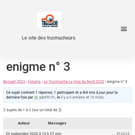
Le site des trucmucheurs.
enigme n° 3
Accueil 2023
›
Forums
›
Le Trucmuche La Voix du Nord 2020
›
enigme n° 3
Ce sujet contient 1 réponse, 1 participant et a été mis à jour pour la
dernière fois par
pat59131
, le
il y a 5 années et 10 mois
.
2 sujets de 1 à 2 (sur un total de 2)
Auteur
Messages
20 septembre 2020 à 10 h 57 min
#16534