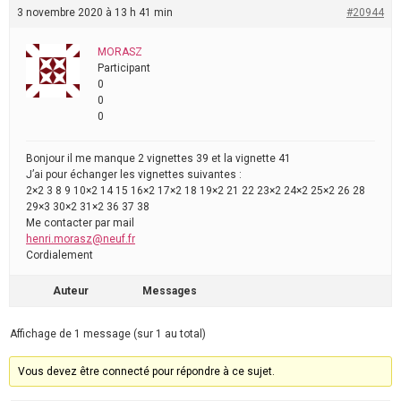
3 novembre 2020 à 13 h 41 min
#20944
MORASZ
Participant
0
0
0
Bonjour il me manque 2 vignettes 39 et la vignette 41
J’ai pour échanger les vignettes suivantes :
2×2 3 8 9 10×2 14 15 16×2 17×2 18 19×2 21 22 23×2 24×2 25×2 26 28
29×3 30×2 31×2 36 37 38
Me contacter par mail
henri.morasz@neuf.fr
Cordialement
Auteur
Messages
Affichage de 1 message (sur 1 au total)
Vous devez être connecté pour répondre à ce sujet.