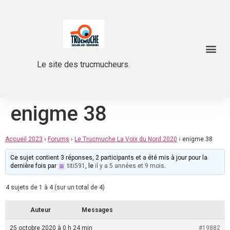
Le site des trucmucheurs.
enigme 38
Accueil 2023
›
Forums
›
Le Trucmuche La Voix du Nord 2020
›
enigme 38
Ce sujet contient 3 réponses, 2 participants et a été mis à jour pour la
dernière fois par
titi591
, le
il y a 5 années et 9 mois
.
4 sujets de 1 à 4 (sur un total de 4)
Auteur
Messages
25 octobre 2020 à 0 h 24 min
#19882