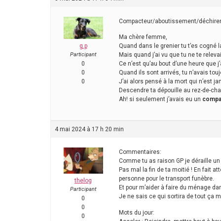
Compacteur/aboutissement/déchire
Ma chère femme,
g.p
Quand dans le grenier tu t’es cogné l
Participant
Mais quand j’ai vu que tu ne te releva
0
Ce n’est qu’au bout d’une heure que j’
0
Quand ils sont arrivés, tu n’avais touj
0
J’ai alors pensé à la mort qui n’est ja
Descendre ta dépouille au rez-de-cha
Ah! si seulement j’avais eu un
compa
4 mai 2024 à 17 h 20 min
Commentaires:
Comme tu as raison GP je déraille un 
Pas mal la fin de ta moitié ! En fait 
personne pour le transport funèbre.
thelog
Et pour m’aider à faire du ménage dan
Participant
Je ne sais ce qui sortira de tout ça m
0
0
Mots du jour:
0