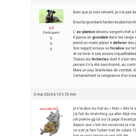
Bien que je sois retraité, je n’ai p
Boucle/grondant/larder/ex-planton/dé
g.p
L’
ex-planton
devenu sergent-chef a la
Participant
Il passe en
grondant
dans les rangs 
0
prend un malin plaisir à
délivrer
des j
0
Son regard vicieux se
focalise
sur le 
0
et se livrer à ses envies inqualifiables
Toutes les
lècheries
dont il s’est 
jamais il n’a été sanctionné, au contra
Mais un jour, branle-bas de combat, 
Certainement la vengeance d’un insati
3 mai 2024 à 10 h 33 min
je n’ai plus eu mal au « bras » dès le
j’ai fait du stretching ;ça aller déjà mi
joli poème gp lol sur la page d’avant;j
depuis que c’est les vacances je n’ai
ce soir je fais l’urban trail de cala
bon je vous laisse je vais p’tit dèj