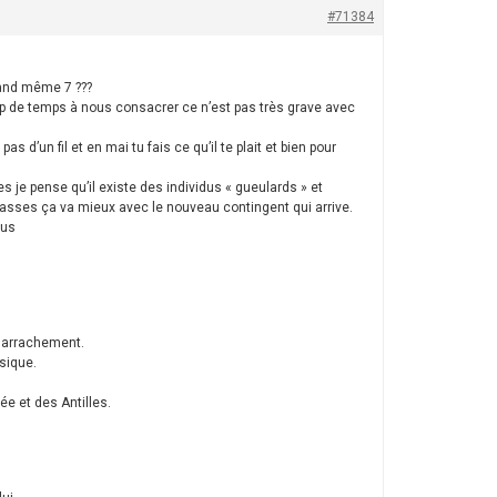
#71384
quand même 7 ???
p de temps à nous consacrer ce n’est pas très grave avec
’un fil et en mai tu fais ce qu’il te plait et bien pour
je pense qu’il existe des individus « gueulards » et
classes ça va mieux avec le nouveau contingent qui arrive.
lus
r arrachement.
sique.
ée et des Antilles.