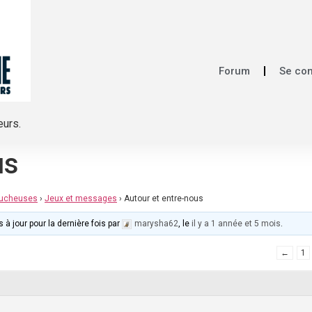
Forum
Se co
eurs.
us
mucheuses
›
Jeux et messages
›
Autour et entre-nous
 à jour pour la dernière fois par
marysha62
, le
il y a 1 année et 5 mois
.
←
1