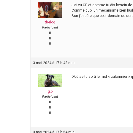
J’ai vu GP et comme tu dis besoin de 
Comme quoi un mécanisme bien huilé re
Bon j’espère que pour demain se ser
thelog
Participant
0
0
0
3 mai 2024 à 17 h 42 min
D’où as-tu sorti le mot « calomnier » qu
g.p
Participant
0
0
0
3 mai 2024 à 17 h 54 min