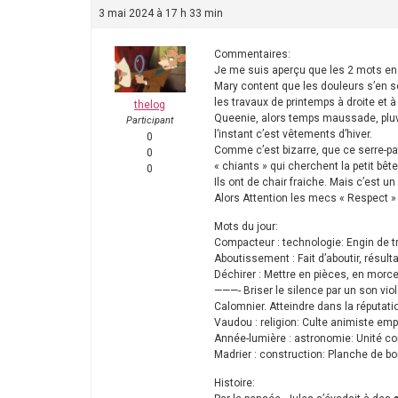
3 mai 2024 à 17 h 33 min
Commentaires:
Je me suis aperçu que les 2 mots en +
Mary content que les douleurs s’en s
les travaux de printemps à droite et à
thelog
Queenie, alors temps maussade, pluvieu
Participant
l’instant c’est vêtements d’hiver.
0
Comme c’est bizarre, que ce serre-pa
0
« chiants » qui cherchent la petit bê
0
Ils ont de chair fraiche. Mais c’est u
Alors Attention les mecs « Respect » 
Mots du jour:
Compacteur : technologie: Engin de tr
Aboutissement : Fait d’aboutir, résult
Déchirer : Mettre en pièces, en morce
———- Briser le silence par un son vio
Calomnier. Atteindre dans la réputat
Vaudou : religion: Culte animiste emp
Année-lumière : astronomie: Unité co
Madrier : construction: Planche de bo
Histoire: