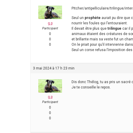
Pitcher/antipelliculaire/trilingue/i
Seul un
prophète
aurait pu dire que 
g.p
nourrir les foules qui l’entouraient.
Participant
Il devait être plus que
trilingue
car il
0
animaux étaient des créatures de son
0
et brillante mais sa veste fut un ch
0
On le priait pour qu’il intervienne dans
Seul un corse refusa l’imposition des 
3 mai 2024 à 17 h 23 min
Dis donc Thélog, tu as pris un sacré c
Je te conseille le repos.
g.p
Participant
0
0
0