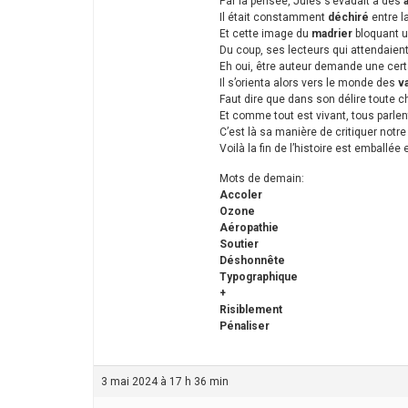
Par la pensée, Jules s’évadait à des
Il était constamment
déchiré
entre la
Et cette image du
madrier
bloquant 
Du coup, ses lecteurs qui attendaient 
Eh oui, être auteur demande une certa
Il s’orienta alors vers le monde des
v
Faut dire que dans son délire toute c
Et comme tout est vivant, tous parlen
C’est là sa manière de critiquer notre
Voilà la fin de l’histoire est emballée
Mots de demain:
Accoler
Ozone
Aéropathie
Soutier
Déshonnête
Typographique
+
Risiblement
Pénaliser
3 mai 2024 à 17 h 36 min