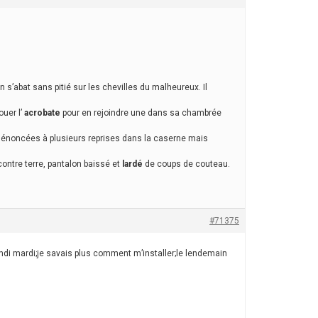
 s’abat sans pitié sur les chevilles du malheureux. Il
ouer l’
acrobate
pour en rejoindre une dans sa chambrée
énoncées à plusieurs reprises dans la caserne mais
ontre terre, pantalon baissé et
lardé
de coups de couteau.
#71375
lundi mardi;je savais plus comment m’installer;le lendemain