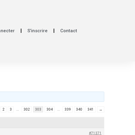
nnecter
S’inscrire
Contact
2
3
…
302
303
304
…
339
340
341
→
#71371