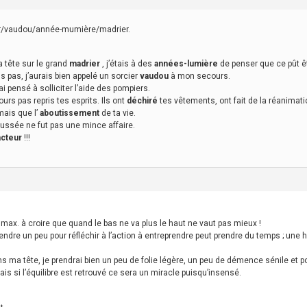
r/vaudou/année-mumière/madrier.
a tête sur le grand
madrier
, j’étais à des
années-lumière
de penser que ce pût ê
is pas, j’aurais bien appelé un sorcier
vaudou
à mon secours.
ai pensé à solliciter l’aide des pompiers.
ours pas repris tes esprits. Ils ont
déchiré
tes vêtements, ont fait de la réanimatio
mais que l’
aboutissement
de ta vie.
ussée ne fut pas une mince affaire.
cteur
!!!
max. à croire que quand le bas ne va plus le haut ne vaut pas mieux !
attendre un peu pour réfléchir à l’action à entreprendre peut prendre du temps ; une
s ma tête, je prendrai bien un peu de folie légère, un peu de démence sénile et 
ais si l’équilibre est retrouvé ce sera un miracle puisqu’insensé.