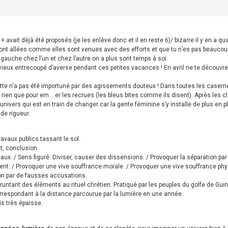
 avait déjà été proposés (je les enlève donc et il en reste 6)/ bizarre il y en a 
ont allées comme elles sont venues avec des efforts et que tu n’es pas beaucou
 gauche chez l’un et chez l’autre on a plus sont temps à soi.
x entrecoupé d’averse pendant ces petites vacances ! En avril ne te découvre pas d
tte n’a pas été importuné par des agissements douteux ! Dans toutes les casernes 
te rien que pour em….er les recrues (les bleus bites comme ils disent). Après les 
n univers qui est en train de changer car la gente féminine s’y installe de plus en p
de rigueur.
avaux publics tassant le sol.
at, conclusion.
aux. / Sens figuré: Diviser, causer des dissensions. / Provoquer la séparation pa
lent. / Provoquer une vive souffrance morale. / Provoquer une vive souffrance phy
ion par de fausses accusations.
runtant des éléments au rituel chrétien. Pratiqué par les peuples du golfe de Guin
rrespondant à la distance parcourue par la lumière en une année.
is très épaisse.