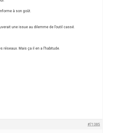
ui.
conforme à son goût.
uverait une issue au dilemme de l’outil cassé.
es réseaux. Mais ça il en a l’habitude.
#71385