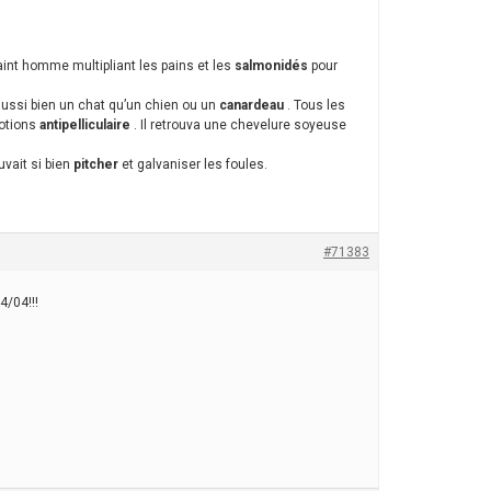
int homme multipliant les pains et les
salmonidés
pour
t aussi bien un chat qu’un chien ou un
canardeau
. Tous les
lotions
antipelliculaire
. Il retrouva une chevelure soyeuse
vait si bien
pitcher
et galvaniser les foules.
#71383
4/04!!!