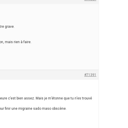
tre grave.
n, mais rien à faire.
#71391
 heure c’est bien assez. Mais je m’étonne que tu n’es trouvé
pour finir une migraine sado maso obscène.