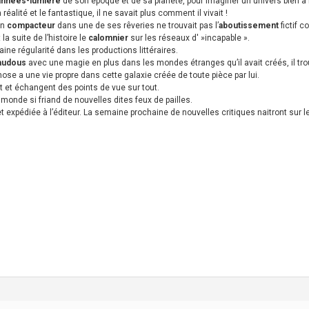
années-lumière
de son époque et de sa planète, pour imaginer un univers bien à l
 réalité et le fantastique, il ne savait plus comment il vivait !
un
compacteur
dans une de ses rêveries ne trouvait pas l’
aboutissement
fictif 
la suite de l’histoire le
calomnier
sur les réseaux d' »incapable ».
ine régularité dans les productions littéraires.
audous
avec une magie en plus dans les mondes étranges qu’il avait créés, il tro
hose a une vie propre dans cette galaxie créée de toute pièce par lui.
t et échangent des points de vue sur tout.
 monde si friand de nouvelles dites feux de pailles.
 et expédiée à l’éditeur. La semaine prochaine de nouvelles critiques naitront sur l