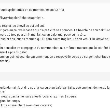
as beaucoup de temps en ce moment, excusez-moi.
livrer/focale/lècherie/acrobate.
 tête et les chevilles qui enflent.
et gare au pauvre bidasse qui n’a pas ciré ses pompes. La
boucle
de son ceinturon
ours de trou pour un lit mal fait ou un calot mal posé sur la tête.
fessier des jeunes recrues qui lui paraissent fragiles. Le soir venu il lui arrive de j
.
rendu coupable en compagnie du commandant aux mêmes moeurs que lui ont été d
ire il a pris du galon.
dans un coin obscur du casernement on a retrouvé le corps du sergent-chef face c
sfait!!
 surlendemain;faut dire que j’ai carburé au dafalgan;j’ai passé une nuit de merde 
eux;
e n’étais pas là hier;suis allée bricoler chez mes 2 soeurs
 plus de temps;
is 10 kms en marchant avec mes copines;