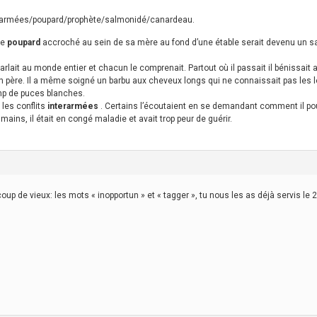
nterarmées/poupard/prophète/salmonidé/canardeau.
ce
poupard
accroché au sein de sa mère au fond d’une étable serait devenu un sa
 parlait au monde entier et chacun le comprenait. Partout où il passait il bénissai
 père. Il a même soigné un barbu aux cheveux longs qui ne connaissait pas les 
amp de puces blanches.
 les conflits
interarmées
. Certains l’écoutaient en se demandant comment il pou
mains, il était en congé maladie et avait trop peur de guérir.
oup de vieux: les mots « inopportun » et « tagger », tu nous les as déjà servis le 2