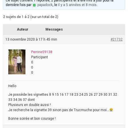
Ce sujet contient 1 réponse, 2 participants et a été mis à jour pour la
dernière fois par
papadock
, le
il y a 5 années et 8 mois
.
2 sujets de 1 à 2 (sur un total de 2)
Auteur
Messages
13 novembre 2020 à 17 h 45 min
#21732
Perrine59138
Participant
0
0
0
Hello
Je possède les vignettes 8 9 15 16 17 18 23 24 25 26 27 29 30 31 32
33 34 36 37 dont
Plusieurs en double aussi !
Je recherche la vignette 39 sinon pas de Trucmuche pour moi…
Bonne soirée et bon courage !