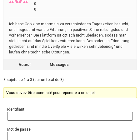
0
0
Ich habe Coolzino mehrmals zu verschiedenen Tageszeiten besucht,
und insgesamt war die Erfahrung im positiven Sinne reibungslos und
vorhersehbar. Die Plattform ist optisch nicht überladen, sodass man
sich leicht auf das Spiel konzentrieren kann. Besonders in Erinnerung
geblieben sind mir die Live-Spiele – sie wirken sehr „lebendig“ und
laufen ohne technische Störungen.
Auteur
Messages
3 sujets de 1 à 3 (sur un total de 3)
Vous devez être connecté pour répondre à ce sujet.
Identifiant:
Mot de passe: