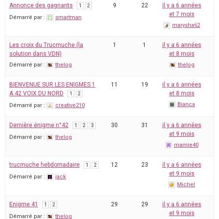
Annonce des gagnants
9
22
il y a 6 années
1
2
et 7 mois
Démarré par :
smartman
marysha62
Les croix du Trucmuche (la
1
1
il y a 6 années
solution dans VDN)
et 8 mois
Démarré par :
thelog
thelog
BIENVENUE SUR LES ENIGMES 1
11
19
il y a 6 années
A 42 VOIX DU NORD
et 8 mois
1
2
Bianca
Démarré par :
creative210
Dernière énigme n°42
30
31
il y a 6 années
1
2
3
et 9 mois
Démarré par :
thelog
mamie40
trucmuche hebdomadaire
12
23
il y a 6 années
1
2
et 9 mois
Démarré par :
jack
Michel
Enigme 41
29
29
il y a 6 années
1
2
et 9 mois
Démarré par :
thelog