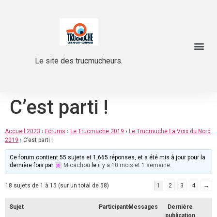
Le site des trucmucheurs.
C’est parti !
Accueil 2023
›
Forums
›
Le Trucmuche 2019
›
Le Trucmuche La Voix du Nord
2019
›
C’est parti !
Ce forum contient 55 sujets et 1,665 réponses, et a été mis à jour pour la
dernière fois par
Micachou
le
il y a 10 mois et 1 semaine
.
18 sujets de 1 à 15 (sur un total de 58)
1
2
3
4
→
Sujet
Participants
Messages
Dernière
publication