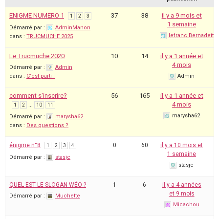
ENIGME NUMERO 1
37
38
il y a 9 mois et
1
2
3
1 semaine
Démarré par :
AdminManon
lefranc Bernadette
dans :
TRUCMUCHE 2025
Le Trucmuche 2020
10
14
il y a 1 année et
4 mois
Démarré par :
Admin
dans :
C’est parti !
Admin
comment s'inscrire?
56
165
il y a 1 année et
…
4 mois
1
2
10
11
marysha62
Démarré par :
marysha62
dans :
Des questions ?
énigme n°8
0
60
il y a 10 mois et
1
2
3
4
1 semaine
Démarré par :
stasjc
stasjc
QUEL EST LE SLOGAN WÉO ?
1
6
il y a 4 années
et 9 mois
Démarré par :
Muchette
Micachou