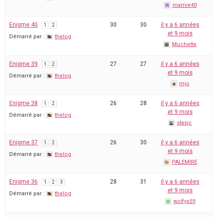
mamie40
Enigme 40
30
30
il y a 6 années
1
2
et 9 mois
Démarré par :
thelog
Muchette
Enigme 39
27
27
il y a 6 années
1
2
et 9 mois
Démarré par :
thelog
mjo
Enigme 38
26
28
il y a 6 années
1
2
et 9 mois
Démarré par :
thelog
stasjc
Enigme 37
26
30
il y a 6 années
1
2
et 9 mois
Démarré par :
thelog
PALEMIRE
Enigme 36
28
31
il y a 6 années
1
2
3
et 9 mois
Démarré par :
thelog
wolfys59