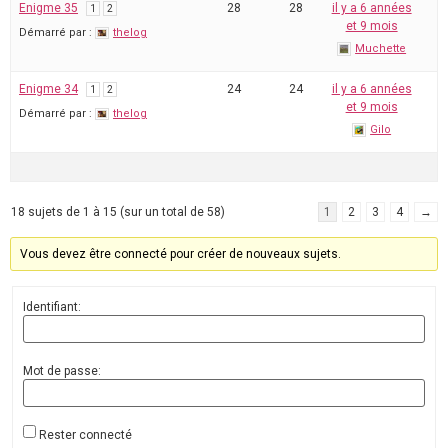
Enigme 35
28
28
il y a 6 années
1
2
et 9 mois
Démarré par :
thelog
Muchette
Enigme 34
24
24
il y a 6 années
1
2
et 9 mois
Démarré par :
thelog
Gilo
18 sujets de 1 à 15 (sur un total de 58)
1
2
3
4
→
Vous devez être connecté pour créer de nouveaux sujets.
Identifiant:
Mot de passe:
Rester connecté