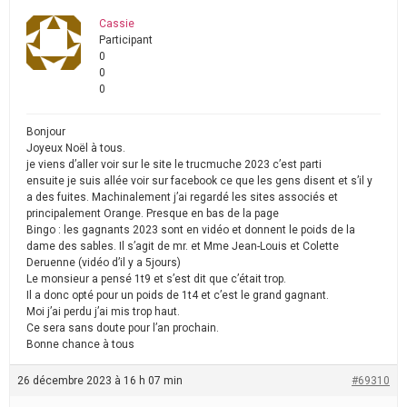
Cassie
Participant
0
0
0
Bonjour
Joyeux Noël à tous.
je viens d’aller voir sur le site le trucmuche 2023 c’est parti
ensuite je suis allée voir sur facebook ce que les gens disent et s’il y
a des fuites. Machinalement j’ai regardé les sites associés et
principalement Orange. Presque en bas de la page
Bingo : les gagnants 2023 sont en vidéo et donnent le poids de la
dame des sables. Il s’agit de mr. et Mme Jean-Louis et Colette
Deruenne (vidéo d’il y a 5jours)
Le monsieur a pensé 1t9 et s’est dit que c’était trop.
Il a donc opté pour un poids de 1t4 et c’est le grand gagnant.
Moi j’ai perdu j’ai mis trop haut.
Ce sera sans doute pour l’an prochain.
Bonne chance à tous
26 décembre 2023 à 16 h 07 min
#69310