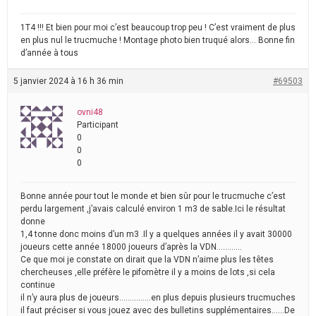
1T4 !!! Et bien pour moi c’est beaucoup trop peu ! C’est vraiment de plus
en plus nul le trucmuche ! Montage photo bien truqué alors… Bonne fin
d’année à tous
5 janvier 2024 à 16 h 36 min
#69503
ovni48
Participant
0
0
0
Bonne année pour tout le monde et bien sûr pour le trucmuche c’est
perdu largement ,j’avais calculé environ 1 m3 de sable.Ici le résultat
donne
1,4 tonne donc moins d’un m3 .Il y a quelques années il y avait 30000
joueurs cette année 18000 joueurs d’après la VDN…………
Ce que moi je constate on dirait que la VDN n’aime plus les têtes
chercheuses ,elle préfère le pifomètre il y a moins de lots ,si cela
continue
il n’y aura plus de joueurs……………en plus depuis plusieurs trucmuches
il faut préciser si vous jouez avec des bulletins supplémentaires……De