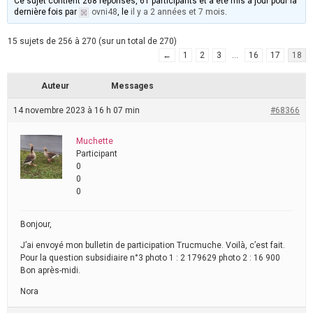
Ce sujet contient 268 réponses, 61 participants et a été mis à jour pour la
dernière fois par
ovni48
, le
il y a 2 années et 7 mois
.
15 sujets de 256 à 270 (sur un total de 270)
←
1
2
3
…
16
17
18
Auteur
Messages
14 novembre 2023 à 16 h 07 min
#68366
Muchette
Participant
0
0
0
Bonjour,
J’ai envoyé mon bulletin de participation Trucmuche. Voilà, c’est fait.
Pour la question subsidiaire n°3 photo 1 : 2 179629 photo 2 : 16 900
Bon après-midi.
Nora