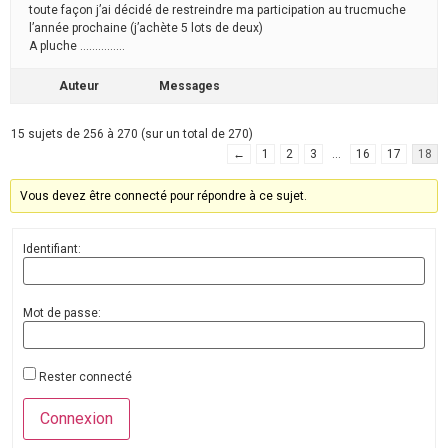
toute façon j’ai décidé de restreindre ma participation au trucmuche
l’année prochaine (j’achète 5 lots de deux)
A pluche ……………
Auteur
Messages
15 sujets de 256 à 270 (sur un total de 270)
←
1
2
3
…
16
17
18
Vous devez être connecté pour répondre à ce sujet.
Identifiant:
Mot de passe:
Rester connecté
Connexion