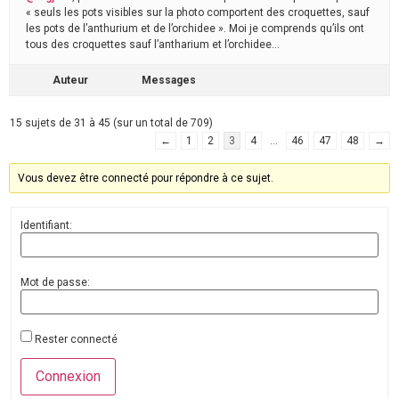
« seuls les pots visibles sur la photo comportent des croquettes, sauf
les pots de l’anthurium et de l’orchidee ». Moi je comprends qu’ils ont
tous des croquettes sauf l’antharium et l’orchidee…
Auteur
Messages
15 sujets de 31 à 45 (sur un total de 709)
←
1
2
3
4
…
46
47
48
→
Vous devez être connecté pour répondre à ce sujet.
Identifiant:
Mot de passe:
Rester connecté
Connexion