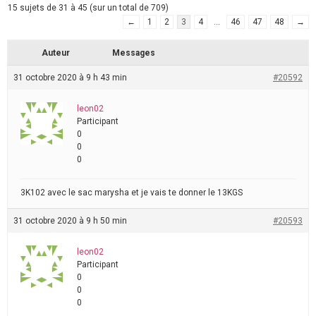
15 sujets de 31 à 45 (sur un total de 709)
←
1
2
3
4
…
46
47
48
→
Auteur
Messages
31 octobre 2020 à 9 h 43 min
#20592
leon02
Participant
0
0
0
3K102 avec le sac marysha et je vais te donner le 13KGS
31 octobre 2020 à 9 h 50 min
#20593
leon02
Participant
0
0
0