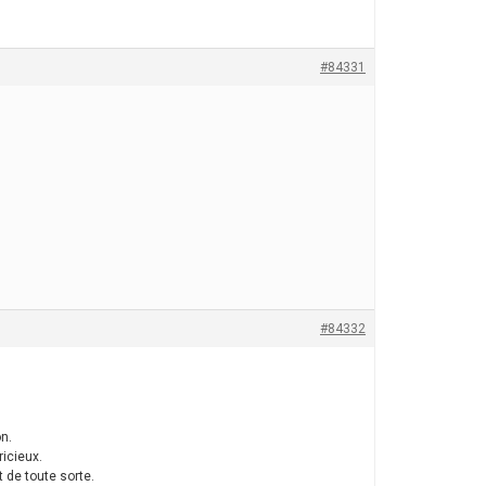
#84331
#84332
n.
ricieux.
 de toute sorte.