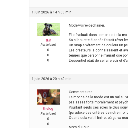
1 juin 2026 à 14 h 53 min
Mode/voire/déchaîner.
Elle évoluait dans le monde de la
mo
g.p
Sa silhouette élancée faisait rêver les
Participant
Un simple vêtement de couleur un peu vi
0
Les créateurs la connaissaient et avec 
0
tenues que personne n’aurait osé port
0
L’essentiel était de se faire voir et 
1 juin 2026 à 20 h 40 min
Commentaires:
Le monde de la mode est un milieu vr
pas assez forts moralement et psycho
Pourtant seuls ces êtres le plus souv
thelog
(paradoxe des critères de notre mond
Participant
Quand cela va-t-il finir et où ça va 
0
0
Mots du jour: