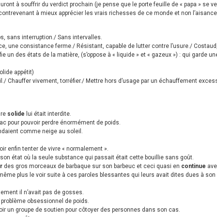
uront à souffrir du verdict prochain (je pense que le porte feuille de « papa » se ve
ontrevenant à mieux apprécier les vrais richesses de ce monde et non l’aisance 
, sans interruption./ Sans intervalles.
ce, une consistance ferme./ Résistant, capable de lutter contre l’usure./ Costaud
ifie un des états de la matière, (s’oppose à « liquide » et « gazeux ») : qui garde
lide appétit)
gril./ Chauffer vivement, torréfier./ Mettre hors d’usage par un échauffement excessi
ure
solide
lui était interdite.
omac pour pouvoir perdre énormément de poids.
fondaient comme neige au soleil.
voir enfin tenter de vivre « normalement ».
son état où la seule substance qui passait était cette bouillie sans goût.
er
des gros morceaux de barbaque sur son barbeuc et ceci quasi en
continue
ave
ême plus le voir suite à ces paroles blessantes qui leurs avait dites dues à son
ment il n’avait pas de gosses.
n problème obsessionnel de poids.
 voir un groupe de soutien pour côtoyer des personnes dans son cas.