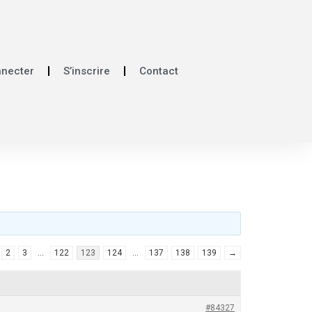
nnecter
S’inscrire
Contact
2
3
…
122
123
124
…
137
138
139
→
#84327