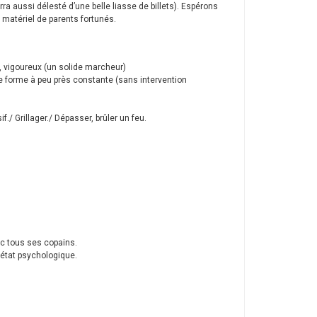
rra aussi délesté d’une belle liasse de billets). Espérons
matériel de parents fortunés.
, vigoureux (un solide marcheur)
 une forme à peu près constante (sans intervention
f./ Grillager./ Dépasser, brûler un feu.
c tous ses copains.
 état psychologique.