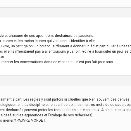
de
et chacune de ses apparitions
déchaînait
les passions.
 jeunes et les moins jeunes qui voulaient s’identifier à elle.
ve, un petit galon, un bouton, suffisaient à donner un éclat particulier à une tenue 
elle ils n’hésitaient pas à aller toujours plus loin,
voire
à bousculer un peu les 
er.
d’alimenter les conversations dans ce monde qui n’est pas fait pour tous.
aiment à part. Les règles y sont parfois si cruelles que bien souvent des déri
logiquement. La discipline et le sacrifice sont les maitres mots de ce sacerdoce
ent décharnés peuvent porter les tenues faites juste pour eux. Alors que ceux qui
e basé sur les apparences et l’étalage de nos richesses).
nous mener ? PAUVRE MONDE !!!