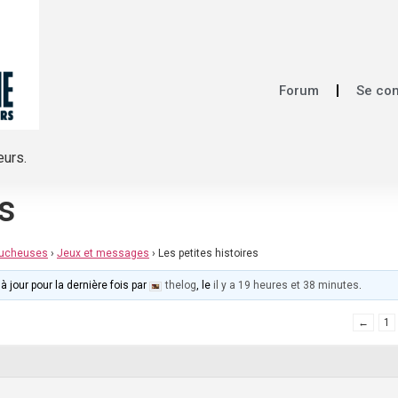
Forum
Se co
eurs.
es
mucheuses
›
Jeux et messages
›
Les petites histoires
à jour pour la dernière fois par
thelog
, le
il y a 19 heures et 38 minutes
.
←
1