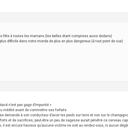
nne fête à toutes les mamans (les belles étant comprises aussi dedans)
lus difficile dans notre monde de plus en plus dangereux (à tout point de vue)
 placé n’est pas gage d’impunité »
 du médité avant de commettre ses forfaits.
euse demande à son conducteur d’avoir les pieds sur terre et non sur le champigno
 d’efforts et de sacrifices, peut-être un peu de sagesse aurait pénétré ce cerveau cap
ble, il est encore heureux qu’aucune victime ne soit au rendez-vous, ni aucun dégât