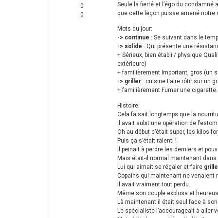
Seule la fierté et l’égo du condamné a
0
que cette leçon puisse amené notre c
0
Mots du jour:
-> continue
: Se suivant dans le temps
-> solide
: Qui présente une résistan
+ Sérieux, bien établi./ physique Qual
extérieure)
+ familièrement Important, gros (un so
-> griller
: cuisine Faire rôtir sur un 
+ familièrement Fumer une cigarette.
Histoire:
Cela faisait longtemps que la nourrit
Il avait subit une opération de l’est
Oh au début c’était super, les kilos 
Puis ça s’était ralenti !
Il peinait à perdre les derniers et pou
Mais était-il normal maintenant dans 
Lui qui aimait se régaler et faire
grill
Copains qui maintenant ne venaient m
Il avait vraiment tout perdu.
Même son couple explosa et heureuse
Là maintenant il était seul face à so
Le spécialiste l’accourageait à aller