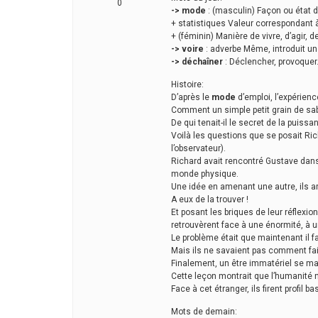
0
-> mode
: (masculin) Façon ou état d
+ statistiques Valeur correspondant à
+ (féminin) Manière de vivre, d’agir
-> voire
: adverbe Même, introduit un
-> déchaîner
: Déclencher, provoquer.
Histoire:
D’après le
mode
d’emploi, l’expérienc
Comment un simple petit grain de sabl
De qui tenait-il le secret de la puiss
Voilà les questions que se posait Rich
l’observateur).
Richard avait rencontré Gustave dans
monde physique.
Une idée en amenant une autre, ils arri
A eux de la trouver !
Et posant les briques de leur réflexio
retrouvèrent face à une énormité, à u
Le problème était que maintenant il fal
Mais ils ne savaient pas comment faire
Finalement, un être immatériel se mat
Cette leçon montrait que l’humanité n
Face à cet étranger, ils firent profil 
Mots de demain: