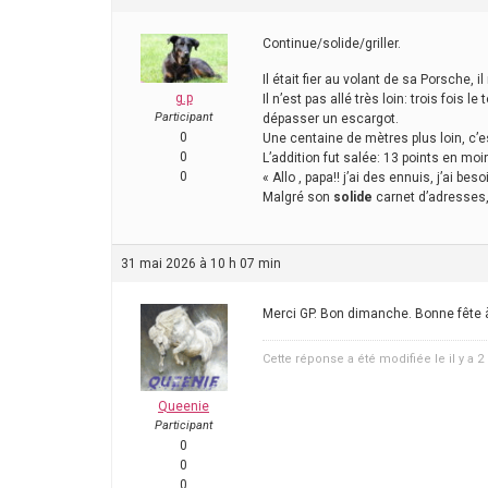
Continue/solide/griller.
Il était fier au volant de sa Porsche, i
g.p
Il n’est pas allé très loin: trois fois
Participant
dépasser un escargot.
0
Une centaine de mètres plus loin, c’e
0
L’addition fut salée: 13 points en moi
0
« Allo , papa!! j’ai des ennuis, j’ai beso
Malgré son
solide
carnet d’adresses, 
31 mai 2026 à 10 h 07 min
Merci GP. Bon dimanche. Bonne fête 
Cette réponse a été modifiée le il y a 
Queenie
Participant
0
0
0