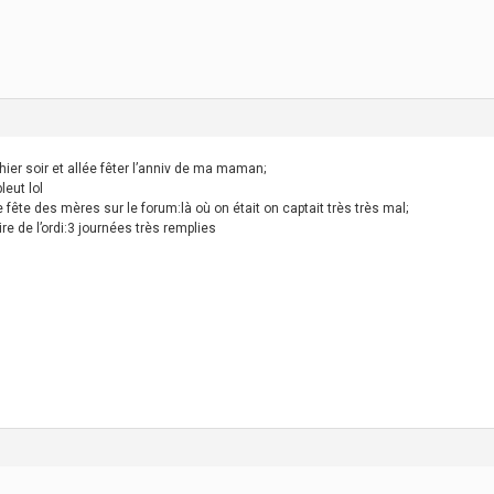
hier soir et allée fêter l’anniv de ma maman;
leut lol
fête des mères sur le forum:là où on était on captait très très mal;
ire de l’ordi:3 journées très remplies