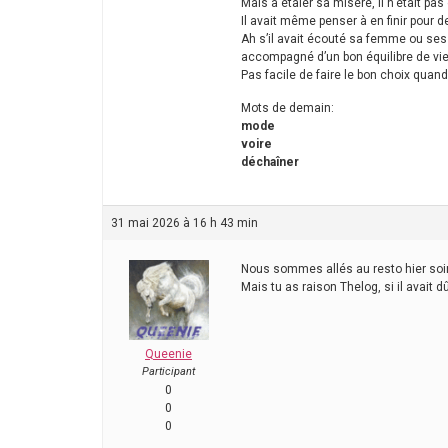
Mais à étaler sa misère, il n’était pas
Il avait même penser à en finir pour d
Ah s’il avait écouté sa femme ou ses
accompagné d’un bon équilibre de vie 
Pas facile de faire le bon choix quand
Mots de demain:
mode
voire
déchaîner
31 mai 2026 à 16 h 43 min
Nous sommes allés au resto hier soir, 
Mais tu as raison Thelog, si il avait dû
Queenie
Participant
0
0
0