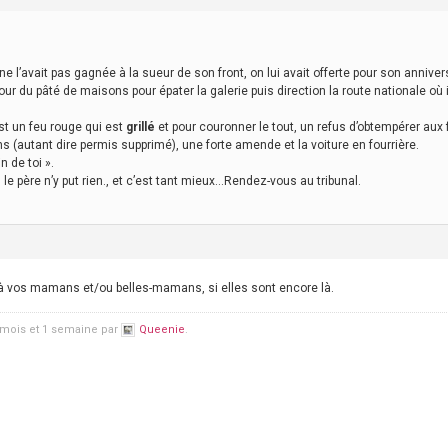
l ne l’avait pas gagnée à la sueur de son front, on lui avait offerte pour son anniver
 le tour du pâté de maisons pour épater la galerie puis direction la route nationale où
st un feu rouge qui est
grillé
et pour couronner le tout, un refus d’obtempérer aux f
ns (autant dire permis supprimé), une forte amende et la voiture en fourrière.
in de toi ».
le père n’y put rien., et c’est tant mieux…Rendez-vous au tribunal.
à vos mamans et/ou belles-mamans, si elles sont encore là.
2 mois et 1 semaine par
Queenie
.