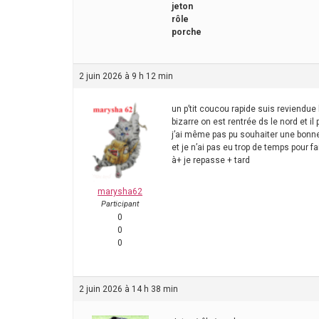
jeton
rôle
porche
2 juin 2026 à 9 h 12 min
un p’tit coucou rapide suis reviendue 
bizarre on est rentrée ds le nord et il p
j’ai même pas pu souhaiter une bonne 
et je n’ai pas eu trop de temps pour fa
à+ je repasse + tard
marysha62
Participant
0
0
0
2 juin 2026 à 14 h 38 min