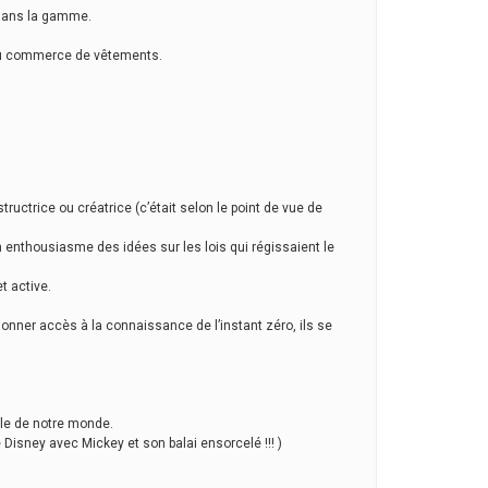
s dans la gamme.
n ou commerce de vêtements.
ructrice ou créatrice (c’était selon le point de vue de
 enthousiasme des idées sur les lois qui régissaient le
t active.
 donner accès à la connaissance de l’instant zéro, ils se
ale de notre monde.
de Disney avec Mickey et son balai ensorcelé !!! )