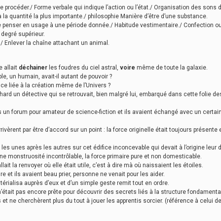
e procéder./ Forme verbale qui indique l’action ou l’état./ Organisation des son
 la quantité la plus importante./ philosophie Manière d’être d’une substance.
, de penser en usage à une période donnée./ Habitude vestimentaire./ Confectio
 degré supérieur.
/ Enlever la chaîne attachant un animal.
e allait
déchainer
les foudres du ciel astral,
voire
même de toute la galaxie.
e, un humain, avait-il autant de pouvoir ?
ance liée à la création même de l’Univers ?
ard un détective qui se retrouvait, bien malgré lui, embarqué dans cette folie dest
 un forum pour amateur de science-fiction et ils avaient échangé avec un certain
vèrent par être d’accord sur un point : la force originelle était toujours présente e
n les unes après les autres sur cet édifice inconcevable qui devait à l’origine leur
ne monstruosité incontrôlable, la force primaire pure et non domesticable.
lait la renvoyer où elle était utile, c’est à dire mà où naissaient les étoiles.
 et ils avaient beau prier, personne ne venait pour les aider.
érialisa auprès d’eux et d’un simple geste remit tout en ordre.
’était pas encore prête pour découvrir des secrets liés à la structure fondament
bas et ne cherchèrent plus du tout à jouer les apprentis sorcier. (référence à celui 