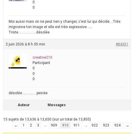
0
0
Moi aussi mais on ne peut rien y changer, c’est lui qui décide….Très
mignonne ton image et elle est très expressive …..
Triste………………..désolée
2 juin 2026 à 8 h 35 min
#84351
creative210
Participant
0
0
0
désolée ………….. peinée
Auteur
Messages
15 sujets de 13,636 à 13,650 (sur un total de 13,855)
←
1
2
3
…
909
910
911
…
922
923
924
→