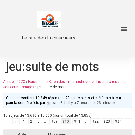
Le site des trucmucheurs.
jeu:suite de mots
Accueil 2023
›
Forums
›
Le Salon des Trucmucheurs et Trucmucheuses
›
Jeux et messages
›
jeu:suite de mots
Ce sujet contient 13,849 réponses, 23 participants et a été mis à jour
pour la dernière fois par
ovni48
, le
il y a 7 heures et 23 minutes
.
15 sujets de 13,636 à 13,650 (sur un total de 13,855)
←
1
2
3
…
909
910
911
…
922
923
924
→
Auteur
Messages