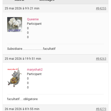
25 mai 2026 à 9 h 21 min
#84255
Queenie
Participant
0
0
0
Subsidiaire……………………….facultatif
25 mai 2026 à 19 h 51 min
#84263
marysha62
Participant
0
0
0
facultatif…..obligatoire
26 mai 2026 à 8 h 55 min
#84270