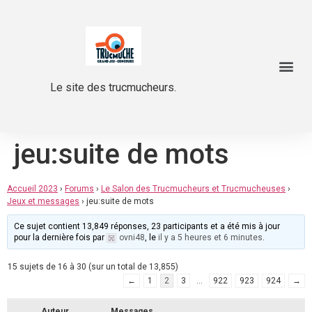
Le site des trucmucheurs.
jeu:suite de mots
Accueil 2023
›
Forums
›
Le Salon des Trucmucheurs et Trucmucheuses
›
Jeux et messages
›
jeu:suite de mots
Ce sujet contient 13,849 réponses, 23 participants et a été mis à jour
pour la dernière fois par
ovni48
, le
il y a 5 heures et 6 minutes
.
15 sujets de 16 à 30 (sur un total de 13,855)
←
1
2
3
…
922
923
924
→
Auteur
Messages