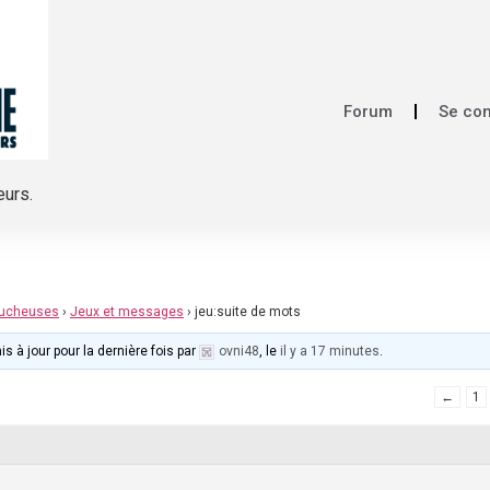
Forum
Se co
eurs.
mucheuses
›
Jeux et messages
›
jeu:suite de mots
s à jour pour la dernière fois par
ovni48
, le
il y a 17 minutes
.
←
1