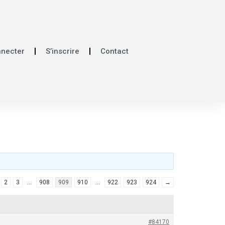
nnecter
S’inscrire
Contact
2
3
…
908
909
910
…
922
923
924
→
#84170