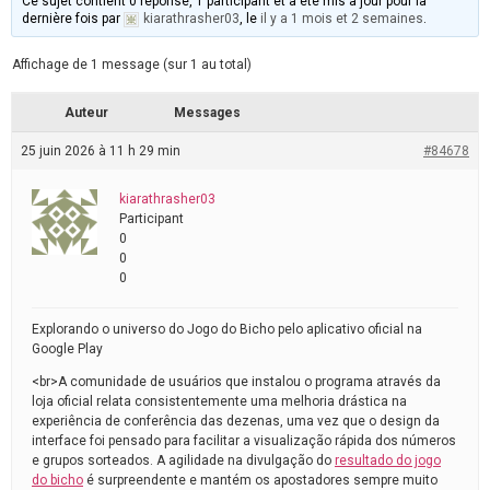
Ce sujet contient 0 réponse, 1 participant et a été mis à jour pour la
dernière fois par
kiarathrasher03
, le
il y a 1 mois et 2 semaines
.
Affichage de 1 message (sur 1 au total)
Auteur
Messages
25 juin 2026 à 11 h 29 min
#84678
kiarathrasher03
Participant
0
0
0
Explorando o universo do Jogo do Bicho pelo aplicativo oficial na
Google Play
<br>A comunidade de usuários que instalou o programa através da
loja oficial relata consistentemente uma melhoria drástica na
experiência de conferência das dezenas, uma vez que o design da
interface foi pensado para facilitar a visualização rápida dos números
e grupos sorteados. A agilidade na divulgação do
resultado do jogo
do bicho
é surpreendente e mantém os apostadores sempre muito