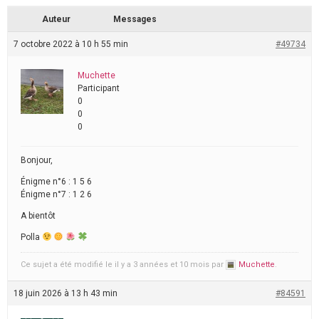
Auteur
Messages
7 octobre 2022 à 10 h 55 min
#49734
Muchette
Participant
0
0
0
Bonjour,
Énigme n°6 : 1 5 6
Énigme n°7 : 1 2 6
A bientôt
Polla
Ce sujet a été modifié le il y a 3 années et 10 mois par
Muchette
.
18 juin 2026 à 13 h 43 min
#84591