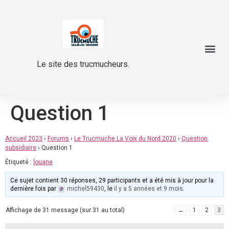
Le site des trucmucheurs.
Question 1
Accueil 2023
›
Forums
›
Le Trucmuche La Voix du Nord 2020
›
Question
subsidiaire
›
Question 1
Étiqueté :
louane
Ce sujet contient 30 réponses, 29 participants et a été mis à jour pour la
dernière fois par
michel59430
, le
il y a 5 années et 9 mois
.
Affichage de 31 message (sur 31 au total)
←
1
2
3