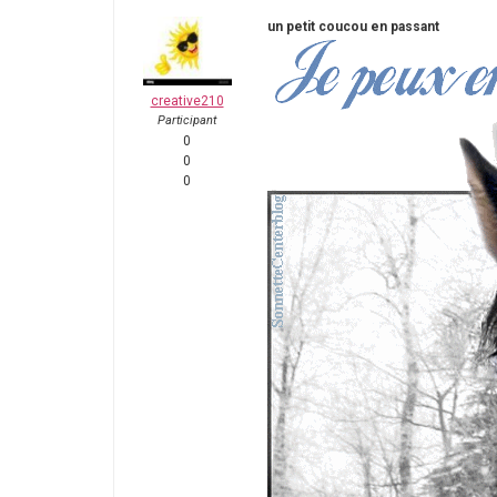
un petit coucou en passant
creative210
Participant
0
0
0