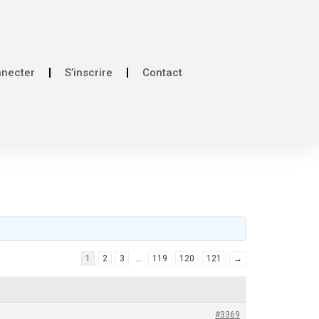
nnecter
S’inscrire
Contact
1
2
3
…
119
120
121
→
#3369