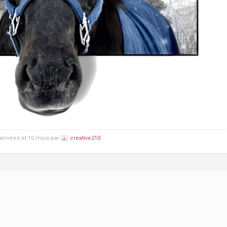
6 années et 10 mois par
creative210
.