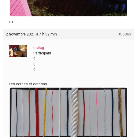
« >
2 novembre 2021 à 7 h 52 min
#35063
thelog
Participant
0
0
0
Les cordes et cordons