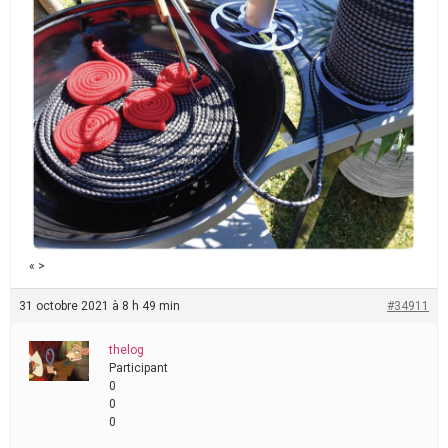
« >
31 octobre 2021 à 8 h 49 min
#34911
thelog
Participant
0
0
0