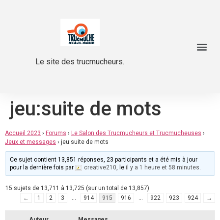
Le site des trucmucheurs.
jeu:suite de mots
Accueil 2023
›
Forums
›
Le Salon des Trucmucheurs et Trucmucheuses
›
Jeux et messages
›
jeu:suite de mots
Ce sujet contient 13,851 réponses, 23 participants et a été mis à jour
pour la dernière fois par
creative210
, le
il y a 1 heure et 58 minutes
.
15 sujets de 13,711 à 13,725 (sur un total de 13,857)
←
1
2
3
…
914
915
916
…
922
923
924
→
Auteur
Messages