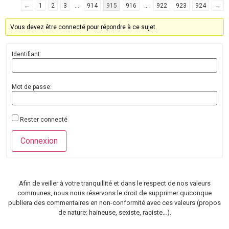
←
1
2
3
…
914
915
916
…
922
923
924
→
Vous devez être connecté pour répondre à ce sujet.
Identifiant:
Mot de passe:
Rester connecté
Connexion
Afin de veiller à votre tranquillité et dans le respect de nos valeurs
communes, nous nous réservons le droit de supprimer quiconque
publiera des commentaires en non-conformité avec ces valeurs (propos
de nature: haineuse, sexiste, raciste…).